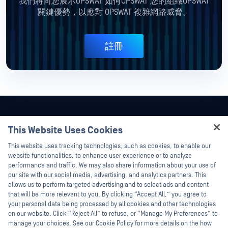
我們將向您展示OPSWAT 如何OPSWAT 您的組織OPSWAT
關鍵優勢，以應對
OPSWAT 複雜網路威脅。
註冊
This Website Uses Cookies
Hey there!
This website uses tracking technologies, such as cookies, to enable our
I'm Ozzy, your OPSWAT virtual assistant.
website functionalities, to enhance user experience or to analyze
How can I help you secure what's critical
performance and traffic. We may also share information about your use of
today?
our site with our social media, advertising, and analytics partners. This
allows us to perform targeted advertising and to select ads and content
that will be more relevant to you. By clicking “Accept All,” you agree to
your personal data being processed by all cookies and other technologies
on our website. Click “Reject All” to refuse, or “Manage My Preferences” to
manage your choices. See our Cookie Policy for more details on the how