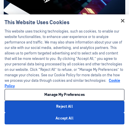
This Website Uses Cookies
Hey there!
特色
This website uses tracking technologies, such as cookies, to enable our
I'm Ozzy, your OPSWAT virtual assistant.
Ponemon Institute 檔案安全狀況
website functionalities, to enhance user experience or to analyze
How can I help you secure what's critical
performance and traffic. We may also share information about your use of
today?
our site with our social media, advertising, and analytics partners. This
IT 與網路安全領導者此刻必須掌握的關鍵洞見。
allows us to perform targeted advertising and to select ads and content
that will be more relevant to you. By clicking “Accept All,” you agree to
檢視報告
your personal data being processed by all cookies and other technologies
on our website. Click “Reject All” to refuse, or “Manage My Preferences” to
manage your choices. See our Cookie Policy for more details on the how
we process your data through cookies and similar technologies:
Cookie
Policy
2025OPSWAT 威脅趨勢報告
Manage My Preferences
全球網路攻擊趨勢需要行動智慧
以提供更好的防護
Reject All
檢視報告
Privacy Policy
Accept All