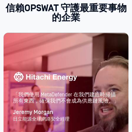
信賴OPSWAT
守護最重要事物
的企業
「與外部組織合作來處理我們面臨的核心資安
挑戰，讓我們能夠專注於自身使命，而非被其
他事務分散注意力。」
加勒特·李
IndeedSoftware 經理