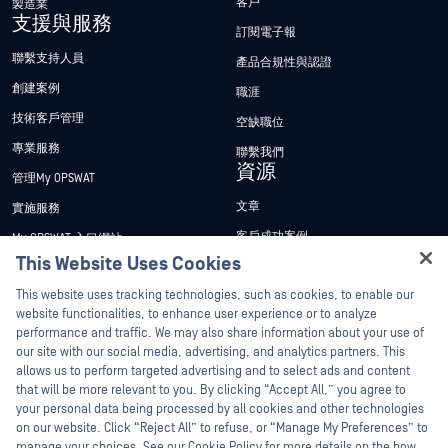
客戶
製造業
支援與服務
訂閱電子報
聯繫支持人員
產品合規性與認證
創建案例
職涯
技術客戶管理
空缺職位
專業服務
聯繫我們
資源
管理My OPSWAT
文章
實施服務
客戶成功案例
My OPSWAT 入口網站
This Website Uses Cookies
新聞稿
技術檔案
Hey there!
This website uses tracking technologies, such as cookies, to enable our
新聞報導
訓練
I'm Ozzy, your OPSWAT virtual assistant.
website functionalities, to enhance user experience or to analyze
活動
漏洞通報計畫
How can I help you secure what's critical
performance and traffic. We may also share information about your use of
合作夥伴
today?
our site with our social media, advertising, and analytics partners. This
網路研討會
allows us to perform targeted advertising and to select ads and content
認證
產品型錄
that will be more relevant to you. By clicking “Accept All,” you agree to
your personal data being processed by all cookies and other technologies
技術合作夥伴
白皮書
on our website. Click “Reject All” to refuse, or “Manage My Preferences” to
管道合作夥伴計劃
manage your choices. See our Cookie Policy for more details on the how
免費工具