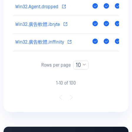
Win32.Agent.dropped
Win32.廣告軟體.ibryte
Win32.廣告軟體.inffinity
10
Rows per page
1-10 of 100