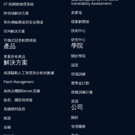
Vulnerability Assessment)
OT 與網路物理系統
原產地
跨領域解決方案
檔案解壓縮
單向傳輸閘道與安全閘道
技術中心
OEM解決方案
研究中心
可攜式惡意軟體掃描
學院
產品
關於學院
查看所有產品
解決方案
認證
保護驅動人工智慧與分析的數據
現場訓練
Patch Management
獎學金計劃
為執法機關Secure 證據
授權訓練計畫
政府、國防與情報
資源
公司
美國聯邦政府
關於
能源
管理團隊
金融