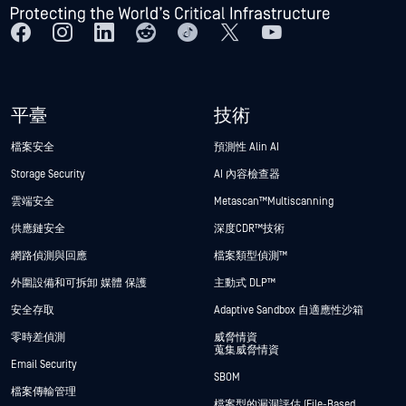
平臺
技術
檔案安全
預測性 Alin AI
Storage Security
AI 內容檢查器
雲端安全
Metascan™ Multiscanning
供應鏈安全
深度CDR™技術
網路偵測與回應
檔案類型偵測™
外圍設備和可拆卸 媒體 保護
主動式 DLP™
安全存取
Adaptive Sandbox 自適應性沙箱
零時差偵測
威脅情資
蒐集威脅情資
Email Security
SBOM
檔案傳輸管理
檔案型的漏洞評估 (File-Based