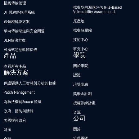
檔案傳輸管理
檔案型的漏洞評估 (File-Based
Vulnerability Assessment)
OT 與網路物理系統
原產地
跨領域解決方案
檔案解壓縮
單向傳輸閘道與安全閘道
技術中心
OEM解決方案
研究中心
可攜式惡意軟體掃描
學院
產品
關於學院
查看所有產品
解決方案
認證
保護驅動人工智慧與分析的數據
現場訓練
Patch Management
獎學金計劃
為執法機關Secure 證據
授權訓練計畫
政府、國防與情報
資源
公司
美國聯邦政府
關於
能源
管理團隊