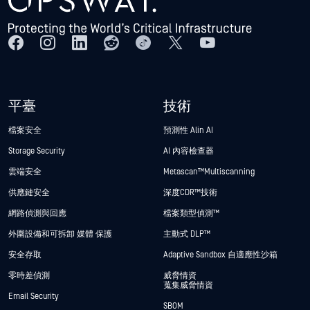
平臺
技術
檔案安全
預測性 Alin AI
Storage Security
AI 內容檢查器
雲端安全
Metascan™ Multiscanning
供應鏈安全
深度CDR™技術
網路偵測與回應
檔案類型偵測™
外圍設備和可拆卸 媒體 保護
主動式 DLP™
安全存取
Adaptive Sandbox 自適應性沙箱
零時差偵測
威脅情資
蒐集威脅情資
Email Security
SBOM