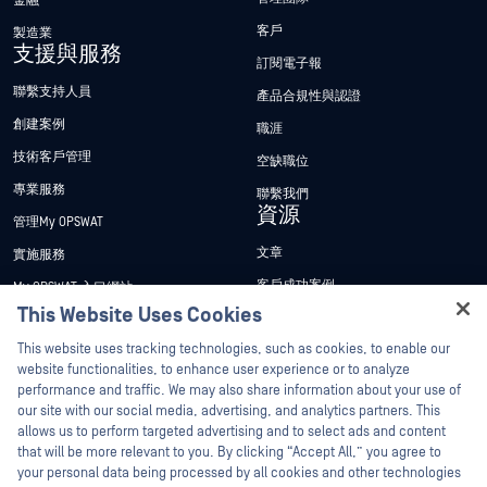
金融
客戶
製造業
支援與服務
訂閱電子報
聯繫支持人員
產品合規性與認證
創建案例
職涯
技術客戶管理
空缺職位
專業服務
聯繫我們
資源
管理My OPSWAT
文章
實施服務
客戶成功案例
My OPSWAT 入口網站
This Website Uses Cookies
新聞稿
技術檔案
Hey there!
This website uses tracking technologies, such as cookies, to enable our
新聞報導
訓練
I'm Ozzy, your OPSWAT virtual assistant.
website functionalities, to enhance user experience or to analyze
活動
漏洞通報計畫
How can I help you secure what's critical
performance and traffic. We may also share information about your use of
合作夥伴
today?
our site with our social media, advertising, and analytics partners. This
網路研討會
allows us to perform targeted advertising and to select ads and content
認證
產品型錄
that will be more relevant to you. By clicking “Accept All,” you agree to
your personal data being processed by all cookies and other technologies
技術合作夥伴
白皮書