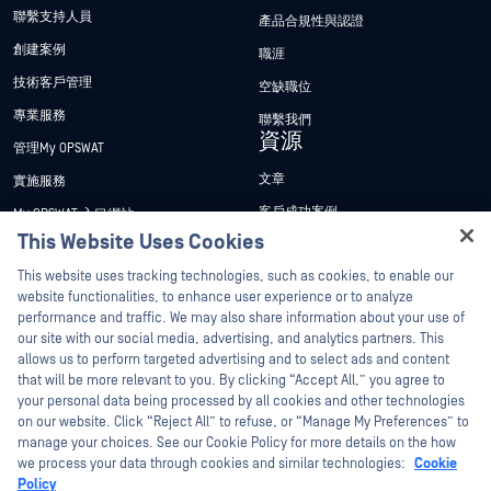
聯繫支持人員
產品合規性與認證
創建案例
職涯
技術客戶管理
空缺職位
專業服務
聯繫我們
資源
管理My OPSWAT
文章
實施服務
客戶成功案例
My OPSWAT 入口網站
This Website Uses Cookies
新聞稿
技術檔案
Hey there!
This website uses tracking technologies, such as cookies, to enable our
新聞報導
訓練
I'm Ozzy, your OPSWAT virtual assistant.
website functionalities, to enhance user experience or to analyze
活動
漏洞通報計畫
How can I help you secure what's critical
performance and traffic. We may also share information about your use of
合作夥伴
today?
our site with our social media, advertising, and analytics partners. This
網路研討會
allows us to perform targeted advertising and to select ads and content
認證
產品型錄
that will be more relevant to you. By clicking “Accept All,” you agree to
your personal data being processed by all cookies and other technologies
技術合作夥伴
白皮書
on our website. Click “Reject All” to refuse, or “Manage My Preferences” to
管道合作夥伴計劃
manage your choices. See our Cookie Policy for more details on the how
免費工具
we process your data through cookies and similar technologies:
Cookie
Policy