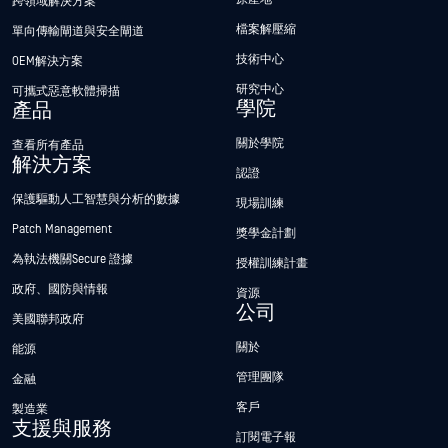
跨領域解決方案
檔案解壓縮
單向傳輸閘道與安全閘道
技術中心
OEM解決方案
研究中心
可攜式惡意軟體掃描
學院
產品
關於學院
查看所有產品
解決方案
認證
保護驅動人工智慧與分析的數據
現場訓練
Patch Management
獎學金計劃
為執法機關Secure 證據
授權訓練計畫
政府、國防與情報
資源
公司
美國聯邦政府
關於
能源
管理團隊
金融
客戶
製造業
支援與服務
訂閱電子報