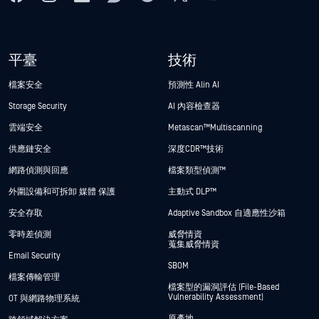
平臺
技術
檔案安全
預測性 Alin AI
Storage Security
AI 內容檢查器
雲端安全
Metascan™ Multiscanning
供應鏈安全
深度CDR™技術
網路偵測與回應
檔案類型偵測™
外圍設備和可拆卸 媒體 保護
主動式 DLP™
安全存取
Adaptive Sandbox 自適應性沙箱
零時差偵測
威脅情資
蒐集威脅情資
Email Security
SBOM
檔案傳輸管理
檔案型的漏洞評估 (File-Based
Vulnerability Assessment)
OT 與網路物理系統
原產地