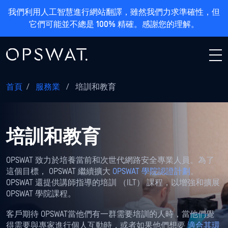
我們利用人工智慧進行網站翻譯，雖然我們力求準確性，但
它們可能並不總是 100% 精確。感謝您的理解。
首頁
/
服務業
/
培訓和教育
培訓和教育
OPSWAT 致力於培養當前和次世代網路安全專業人員。為了
這個目標， OPSWAT 繼續擴大
OPSWAT 學院認證計劃
。
OPSWAT 還提供講師指導的培訓 （ILT） 課程，以增強和擴展
OPSWAT 學院課程。
客戶期待 OPSWAT當他們有一群需要培訓的人時，當他們覺
得需要與專家進行個人互動時，或者如果他們想要
適合其環