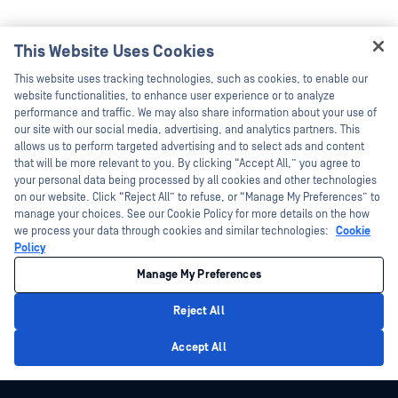
This Website Uses Cookies
Hey there!
This website uses tracking technologies, such as cookies, to enable our
I'm Ozzy, your OPSWAT virtual assistant.
website functionalities, to enhance user experience or to analyze
How can I help you secure what's critical
performance and traffic. We may also share information about your use of
today?
our site with our social media, advertising, and analytics partners. This
allows us to perform targeted advertising and to select ads and content
that will be more relevant to you. By clicking “Accept All,” you agree to
your personal data being processed by all cookies and other technologies
on our website. Click “Reject All” to refuse, or “Manage My Preferences” to
manage your choices. See our Cookie Policy for more details on the how
we process your data through cookies and similar technologies:
Cookie
Policy
Manage My Preferences
Reject All
Privacy Policy
Accept All