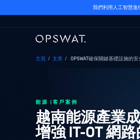
我們利用人工智慧進行
主頁
/
文章
/
OPSWAT確保關鍵基礎設施的安
能源 |客戶案例
越南能源產業成
增強 IT-OT 