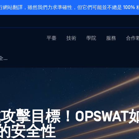
網站翻譯，雖然我們力求準確性，但它們可能並不總是 100%
平臺
技術
學院
服務
合作
全…
攻擊目標！OPSWAT
網路的安全性