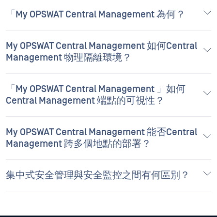
Management 物理隔離環境？
「My OPSWAT Central Management 」如何
This Website Uses Cookies
Central Management 端點的可視性？
Hey there!
This website uses tracking technologies, such as cookies, to enable our
I'm Ozzy, your OPSWAT virtual assistant.
website functionalities, to enhance user experience or to analyze
How can I help you secure what's critical
performance and traffic. We may also share information about your use of
My OPSWAT Central Management 能否Central
today?
our site with our social media, advertising, and analytics partners. This
Management 跨多個地點的部署？
allows us to perform targeted advertising and to select ads and content
that will be more relevant to you. By clicking “Accept All,” you agree to
your personal data being processed by all cookies and other technologies
集中式安全管理與安全監控之間有何區別？
on our website. Click “Reject All” to refuse, or “Manage My Preferences” to
manage your choices. See our Cookie Policy for more details on the how
we process your data through cookies and similar technologies:
Cookie
Policy
Manage My Preferences
Reject All
透過My OPSWAT Central
Privacy Policy
Accept All
Management Secure 集中