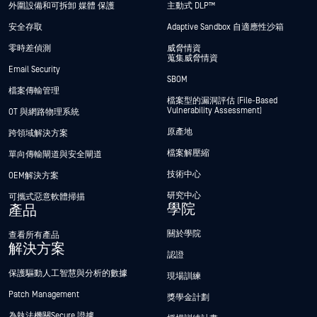
外圍設備和可拆卸 媒體 保護
主動式 DLP™
安全存取
Adaptive Sandbox 自適應性沙箱
零時差偵測
威脅情資
蒐集威脅情資
Email Security
SBOM
檔案傳輸管理
檔案型的漏洞評估 (File-Based
Vulnerability Assessment)
OT 與網路物理系統
原產地
跨領域解決方案
檔案解壓縮
單向傳輸閘道與安全閘道
技術中心
OEM解決方案
研究中心
可攜式惡意軟體掃描
學院
產品
關於學院
查看所有產品
解決方案
認證
保護驅動人工智慧與分析的數據
現場訓練
Patch Management
獎學金計劃
為執法機關Secure 證據