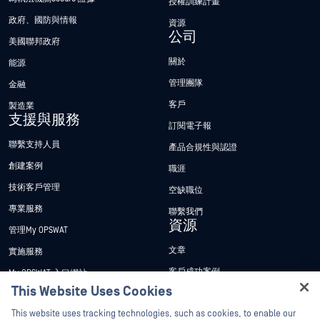
授權訓練計畫
政府、國防與情報
資源
公司
美國聯邦政府
關於
能源
管理團隊
金融
客戶
製造業
支援與服務
訂閱電子報
聯繫支持人員
產品合規性與認證
創建案例
職涯
技術客戶管理
空缺職位
專業服務
聯繫我們
資源
管理My OPSWAT
文章
實施服務
客戶成功案例
My OPSWAT 入口網站
This Website Uses Cookies
新聞稿
技術檔案
Hey there!
This website uses tracking technologies, such as cookies, to enable our
新聞報導
訓練