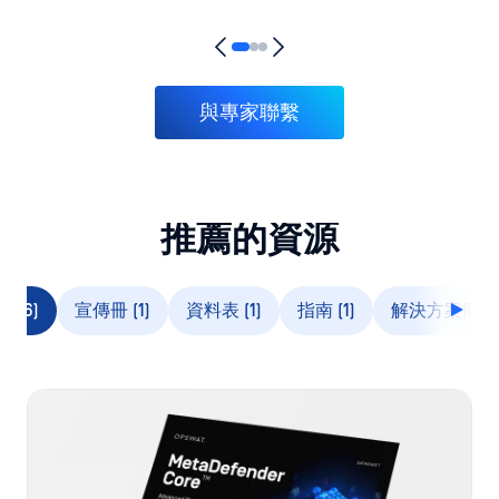
與專家聯繫
推薦的資源
 (6)
宣傳冊 (1)
資料表 (1)
指南 (1)
解決方案簡介 (