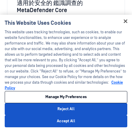
適用於安全的 鑑識調查的
MetaDefender Core
This Website Uses Cookies
立即下載
Hey there!
This website uses tracking technologies, such as cookies, to enable our
I'm Ozzy, your OPSWAT virtual assistant.
website functionalities, to enhance user experience or to analyze
How can I help you secure what's critical
performance and traffic. We may also share information about your use of
today?
our site with our social media, advertising, and analytics partners. This
allows us to perform targeted advertising and to select ads and content
that will be more relevant to you. By clicking “Accept All,” you agree to
your personal data being processed by all cookies and other technologies
on our website. Click “Reject All” to refuse, or “Manage My Preferences” to
manage your choices. See our Cookie Policy for more details on the how
we process your data through cookies and similar technologies:
Cookie
Policy
Manage My Preferences
Reject All
解決方案簡述
Privacy Policy
適用於 SOC 團隊的Threat Intelligence
Accept All
MetaDefender Core