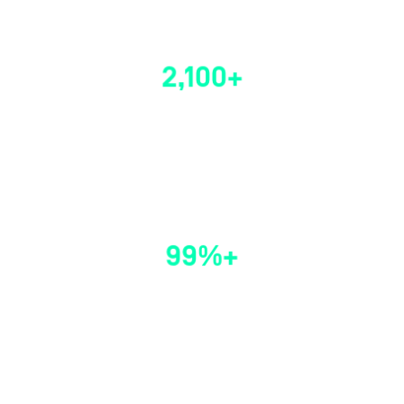
受信任
2,100+
全球各地的組織
99%+
30 多種反惡意軟體引擎的惡意軟體偵測準確度