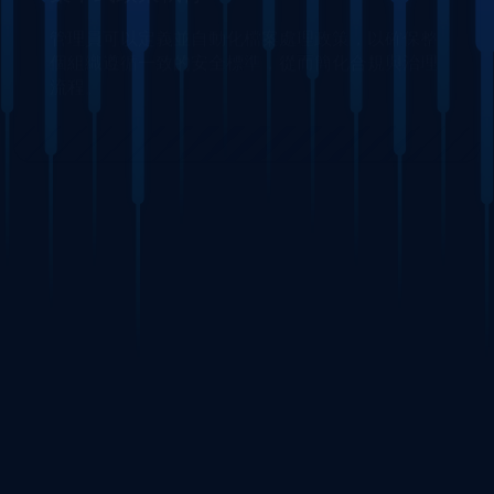
無縫整合與可擴展性
透過 API、ICAP 和 SDK，可輕鬆與現有的 IT 和 OT
系統整合，並能適應複雜的基礎架構，同時不影響
日常運作。
經實證的防護方案，適用於受監管環境
MetaDefender Core 獲得各國政府、關鍵基礎設施營
運商以及全球超過 2,000 家組織的信賴Core 全面掌