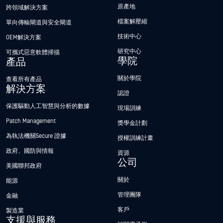
原產地
跨領域解決方案
檔案解壓縮
單向傳輸閘道與安全閘道
技術中心
OEM解決方案
研究中心
可攜式惡意軟體掃描
學院
產品
關於學院
查看所有產品
解決方案
認證
保護驅動人工智慧與分析的數據
現場訓練
Patch Management
獎學金計劃
為執法機關Secure 證據
授權訓練計畫
政府、國防與情報
資源
公司
美國聯邦政府
關於
能源
管理團隊
金融
客戶
製造業
支援與服務