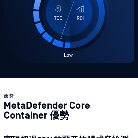
優勢
MetaDefender Core
Container 優勢