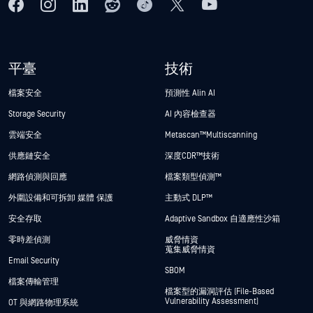
平臺
技術
檔案安全
預測性 Alin AI
Storage Security
AI 內容檢查器
雲端安全
Metascan™ Multiscanning
供應鏈安全
深度CDR™技術
網路偵測與回應
檔案類型偵測™
外圍設備和可拆卸 媒體 保護
主動式 DLP™
安全存取
Adaptive Sandbox 自適應性沙箱
零時差偵測
威脅情資
蒐集威脅情資
Email Security
SBOM
檔案傳輸管理
檔案型的漏洞評估 (File-Based
Vulnerability Assessment)
OT 與網路物理系統