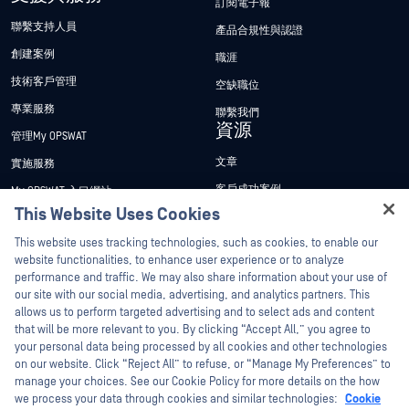
訂閱電子報
聯繫支持人員
產品合規性與認證
創建案例
職涯
技術客戶管理
空缺職位
專業服務
聯繫我們
資源
管理My OPSWAT
文章
實施服務
客戶成功案例
My OPSWAT 入口網站
This Website Uses Cookies
新聞稿
技術檔案
Hey there!
This website uses tracking technologies, such as cookies, to enable our
新聞報導
訓練
I'm Ozzy, your OPSWAT virtual assistant.
website functionalities, to enhance user experience or to analyze
活動
漏洞通報計畫
How can I help you secure what's critical
performance and traffic. We may also share information about your use of
合作夥伴
today?
our site with our social media, advertising, and analytics partners. This
網路研討會
allows us to perform targeted advertising and to select ads and content
認證
產品型錄
that will be more relevant to you. By clicking “Accept All,” you agree to
your personal data being processed by all cookies and other technologies
技術合作夥伴
白皮書
on our website. Click “Reject All” to refuse, or “Manage My Preferences” to
管道合作夥伴計劃
免費工具
manage your choices. See our Cookie Policy for more details on the how
we process your data through cookies and similar technologies:
Cookie