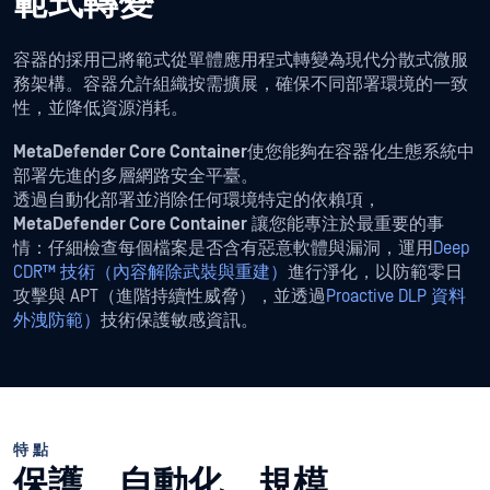
範式轉變
容器的採用已將範式從單體應用程式轉變為現代分散式微服
務架構。容器允許組織按需擴展，確保不同部署環境的一致
性，並降低資源消耗。
MetaDefender Core Container
使您能夠在容器化生態系統中
部署先進的多層網路安全平臺。
透過自動化部署並消除任何環境特定的依賴項，
MetaDefender Core Container
讓您能專注於最重要的事
情：仔細檢查每個檔案是否含有惡意軟體與漏洞，運用
Deep
CDR™ 技術（內容解除武裝與重建）
進行淨化，以防範零日
攻擊與 APT（進階持續性威脅），並透過
Proactive DLP 資料
外洩防範）
技術保護敏感資訊。
特點
保護。自動化。規模。