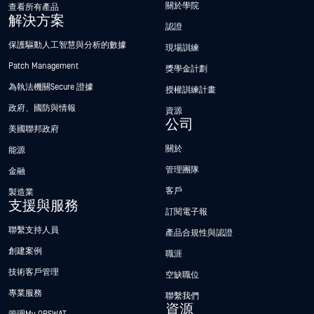
關於學院
查看所有產品
解決方案
認證
保護驅動人工智慧與分析的數據
現場訓練
Patch Management
獎學金計劃
為執法機關Secure 證據
授權訓練計畫
政府、國防與情報
資源
公司
美國聯邦政府
關於
能源
管理團隊
金融
客戶
製造業
支援與服務
訂閱電子報
聯繫支持人員
產品合規性與認證
創建案例
職涯
技術客戶管理
空缺職位
專業服務
聯繫我們
資源