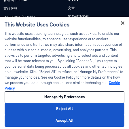
管理My OPSWAT
文章
實施服務
客戶成功案例
My OPSWAT 入口網站
This Website Uses Cookies
新聞稿
技術檔案
Hey there!
This website uses tracking technologies, such as cookies, to enable our
新聞報導
訓練
I'm Ozzy, your OPSWAT virtual assistant.
website functionalities, to enhance user experience or to analyze
活動
漏洞通報計畫
How can I help you secure what's critical
performance and traffic. We may also share information about your use of
合作夥伴
today?
our site with our social media, advertising, and analytics partners. This
網路研討會
allows us to perform targeted advertising and to select ads and content
認證
產品型錄
that will be more relevant to you. By clicking “Accept All,” you agree to
your personal data being processed by all cookies and other technologies
技術合作夥伴
白皮書
on our website. Click “Reject All” to refuse, or “Manage My Preferences” to
管道合作夥伴計劃
manage your choices. See our Cookie Policy for more details on the how
免費工具
we process your data through cookies and similar technologies:
Cookie
Policy
©2026OPSWAT . 保留所有權利。OPSWAT、MetaDefender、Metascan、
MetaAccess、OPSWAT 、Trust no File. Trust No Device.、OPSWAT 、Protecting the
Manage My Preferences
World's Critical Infrastructure、Deep CDR™ Technology、InQuest、InQuest標誌、
DFI、RetroHunt、Deep File Inspection 及 Join the Hunt 均為OPSWAT 之商標。第三
方商標均為其各自所有者之財產。
Reject All
法律聲明
隱私權政策
管理 Cookie 偏好
您的加州隱私權選擇
Privacy Policy
Accept All