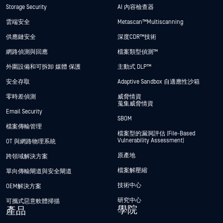
Storage Security
AI 內容檢查器
雲端安全
Metascan™ Multiscanning
供應鏈安全
深度CDR™技術
網路偵測與回應
檔案類型偵測™
外圍設備和可拆卸 媒體 保護
主動式 DLP™
安全存取
Adaptive Sandbox 自適應性沙箱
零時差偵測
威脅情資
蒐集威脅情資
Email Security
SBOM
檔案傳輸管理
檔案型的漏洞評估 (File-Based
Vulnerability Assessment)
OT 與網路物理系統
原產地
跨領域解決方案
檔案解壓縮
單向傳輸閘道與安全閘道
技術中心
OEM解決方案
研究中心
可攜式惡意軟體掃描
學院
產品