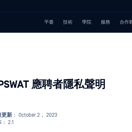
平臺
技術
學院
服務
合作
PSWAT 應聘者隱私聲明
後更新
： October 2， 2023
本
： 2.1