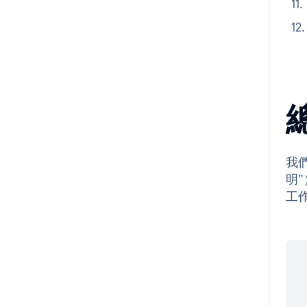
我
明”
工