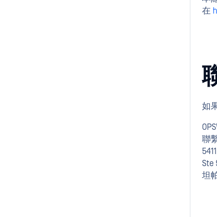
在
如
OP
聯
54
Ste
坦帕