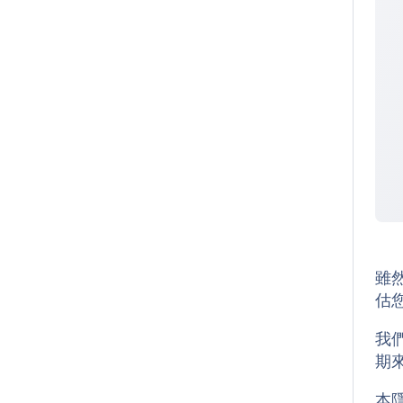
雖
估您
我
期
本隱