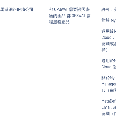
亞馬遜網路服務公司
都 OPSWAT 需要證照密
許可：
鑰的產品;都 OPSWAT 雲
對於 My
端服務產品
適用於Me
Clou
德國或
擇）
適用於Me
Cloud
關於My O
Mana
典（由
MetaDef
Email 
德國（