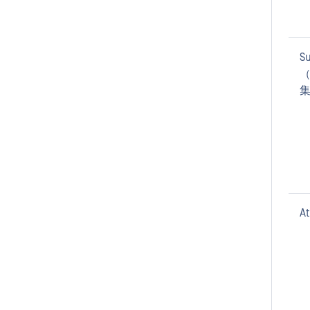
Su
（
A