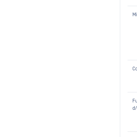
Mi
C
Fu
d/