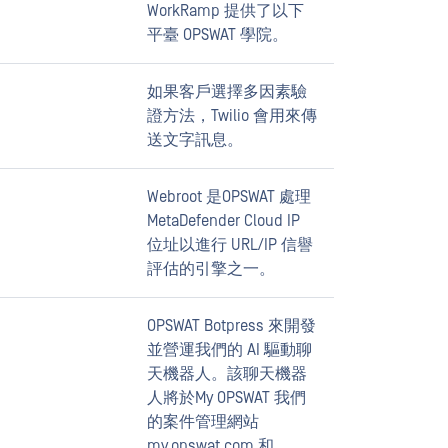
WorkRamp 提供了以下
平臺 OPSWAT 學院。
如果客戶選擇多因素驗
證方法，Twilio 會用來傳
送文字訊息。
Webroot 是OPSWAT 處理
MetaDefender Cloud IP
位址以進行 URL/IP 信譽
評估的引擎之一。
OPSWAT Botpress 來開發
並營運我們的 AI 驅動聊
天機器人。該聊天機器
人將於My OPSWAT 我們
的案件管理網站
my.opswat.com 和