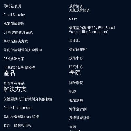
零時差偵測
威脅情資
蒐集威脅情資
Email Security
SBOM
檔案傳輸管理
檔案型的漏洞評估 (File-Based
Vulnerability Assessment)
OT 與網路物理系統
原產地
跨領域解決方案
檔案解壓縮
單向傳輸閘道與安全閘道
技術中心
OEM解決方案
研究中心
可攜式惡意軟體掃描
學院
產品
關於學院
查看所有產品
解決方案
認證
保護驅動人工智慧與分析的數據
現場訓練
Patch Management
獎學金計劃
為執法機關Secure 證據
授權訓練計畫
政府、國防與情報
資源