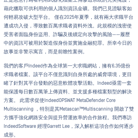
藉此獵取可供利用的個人識別資訊金礦。我們已見證駭客如
何輕易攻破大型平台。 僅在2025年夏季，就有兩大求職平台
遭成功入侵，導致數百萬求職者資料外洩。此規模的洩密使
受害者面臨身份盜用、詐騙及後續定向攻擊的風險——履歷
中的資訊可被用於製造假身份並實施金融犯罪。所幸今日的
故事並非警示寓言，而是前瞻性案例。
我們的客戶Indeed作為全球第一大求職網站，擁有6.35億份
求職者檔案。該平台不僅意識到自身所處的威脅環境，更目
睹了針對其平台發動的惡意軟體攻擊活動。Indeed亟需一套
能保護每日數百萬筆上傳資料、並支援多種檔案類型的解決
方案。 此需求促使IndeedOPSWAT MetaDefender Core
Multiscanning ，特別是其Metascan™Multiscanning 開啟了雙
方攜手強化網路安全與提升營運效率的合作旅程。我們專訪
IndeedSoftware 經理Garrett Lee，深入解析這項合作如何逐步
成形。