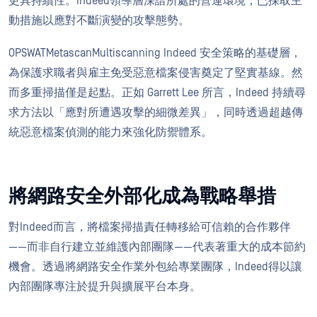
更具持續性。Indeed領導層深諳所處的營運環境，已採取主
動措施以應對不斷演變的攻擊態勢。
OPSWATMetascanMultiscanning Indeed 安全策略的基礎層，
為保護求職者與雇主免受惡意檔案侵害奠定了堅實基線。然
而多重掃描僅是起點。正如 Garrett Lee 所言，Indeed 持續尋
求方法以「應對所遭遇攻擊的細微差異」，同時透過超越傳
統惡意檔案偵測的能力來強化防禦體系。
將網路安全外部化成為戰略舉措
對Indeed而言，將檔案掃描責任轉移給可信賴的合作夥伴
——而非自行建立並維護內部團隊——代表著重大的成本節約
機會。透過將網路安全作業外包給專業團隊，Indeed得以讓
內部團隊專注於提升與擴展平台本身。