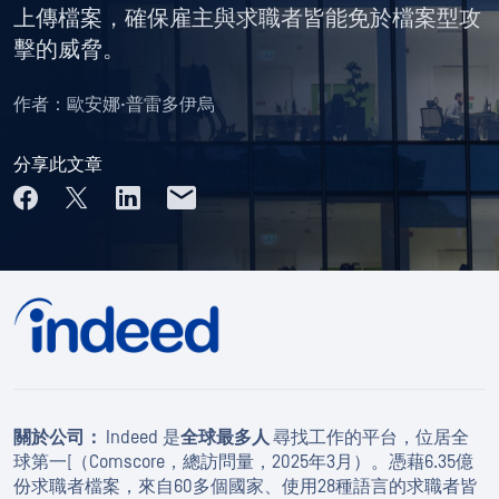
上傳檔案，確保雇主與求職者皆能免於檔案型攻
擊的威脅。
作者：
歐安娜·普雷多伊烏
分享此文章
關於公司：
Indeed 是
全球最多人
尋找工作的平台，位居全
球第一[（Comscore，總訪問量，2025年3月）。憑藉6.35億
份求職者檔案，來自60多個國家、使用28種語言的求職者皆