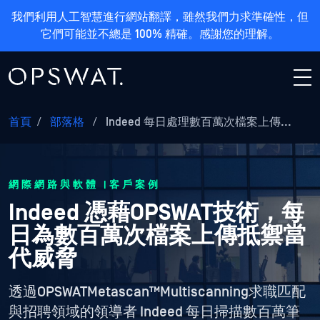
我們利用人工智慧進行網站翻譯，雖然我們力求準確性，但
它們可能並不總是 100% 精確。感謝您的理解。
首頁
/
部落格
/
Indeed 每日處理數百萬次檔案上傳...
網際網路與軟體 |客戶案例
Indeed 憑藉OPSWAT技術，每
日為數百萬次檔案上傳抵禦當
代威脅
透過OPSWATMetascan™Multiscanning求職匹配
與招聘領域的領導者 Indeed 每日掃描數百萬筆