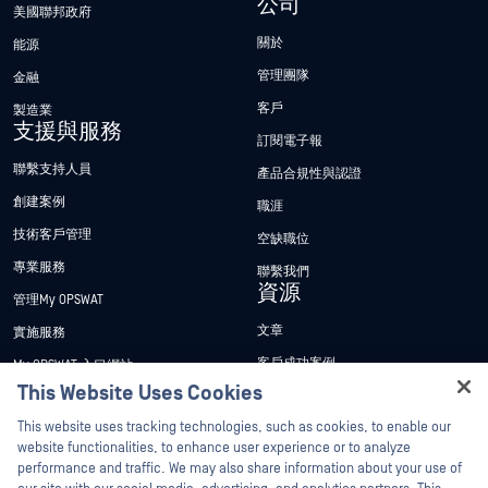
公司
美國聯邦政府
關於
能源
管理團隊
金融
客戶
製造業
支援與服務
訂閱電子報
聯繫支持人員
產品合規性與認證
創建案例
職涯
技術客戶管理
空缺職位
專業服務
聯繫我們
資源
管理My OPSWAT
文章
實施服務
客戶成功案例
My OPSWAT 入口網站
This Website Uses Cookies
新聞稿
技術檔案
Hey there!
This website uses tracking technologies, such as cookies, to enable our
新聞報導
訓練
I'm Ozzy, your OPSWAT virtual assistant.
website functionalities, to enhance user experience or to analyze
活動
漏洞通報計畫
How can I help you secure what's critical
performance and traffic. We may also share information about your use of
合作夥伴