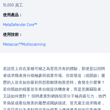
10,000 員工
使用產品：
MetaDefender Core™
使用技術：
Metascan™Multiscanning
若說世上存在某種可稱之為普世共有的體驗，那便是以招聘
者或求職者身分積極參與就業市場。但當發送（或開啟）履
歷的人並非如你最初所想那般懷抱善意時，會發生什麼事？
若你開啟的檔案並非來自能提供機會者，而是意圖竊取者，
又該如何應對？ 招聘產業對網路犯罪分子極具吸引力，他們
常偽裝成看似無害的履歷或職缺描述。冒充雇主或求職者，
正是惡意行為者利用武器化檔案上傳滲透系統的完美掩護，