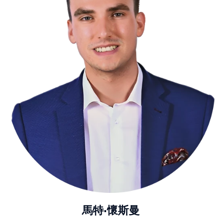
馬特·懷斯曼