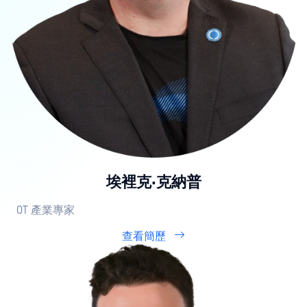
埃裡克·克納普
OT 產業專家
查看簡歷