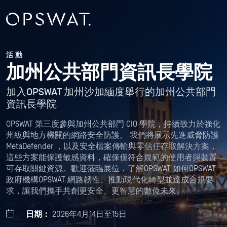
活動
加州公共部門資訊長學院
加入OPSWAT 加州沙加緬度舉行的加州公共部門
資訊長學院
OPSWAT 第三度參與加州公共部門 CIO 學院，持續致力於強化
州級與地方機關的網路安全防護。 我們將展示先進威脅防護
MetaDefender ，以及安全檔案傳輸與零信任存取解決方案，
這些方案能保護敏感資料，確保僅符合規範的使用者與裝置
可存取關鍵資源。歡迎蒞臨展位，了解OPSWAT 如何OPSWAT
政府機構OPSWAT 網路韌性、推動現代化轉型並達成合規要
求，讓我們攜手共創更安全、更智慧的數位未來。
日期：
2026年4月14日至15日