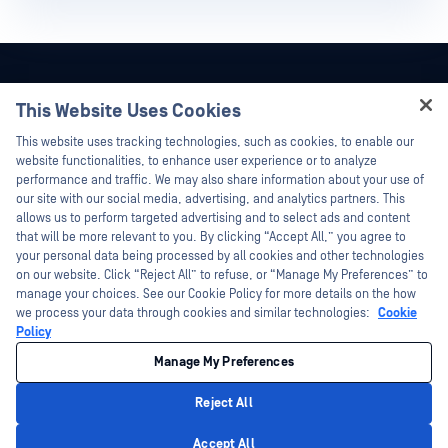
This Website Uses Cookies
Hey there!
This website uses tracking technologies, such as cookies, to enable our
I'm Ozzy, your OPSWAT virtual assistant.
website functionalities, to enhance user experience or to analyze
How can I help you secure what's critical
performance and traffic. We may also share information about your use of
today?
our site with our social media, advertising, and analytics partners. This
allows us to perform targeted advertising and to select ads and content
that will be more relevant to you. By clicking “Accept All,” you agree to
your personal data being processed by all cookies and other technologies
on our website. Click “Reject All” to refuse, or “Manage My Preferences” to
manage your choices. See our Cookie Policy for more details on the how
©2026OPSWAT . 保留所有權利。OPSWAT、MetaDefender、Metascan、
we process your data through cookies and similar technologies:
Cookie
MetaAccess、OPSWAT 、Trust no File. Trust No Device.、OPSWAT 、Protecting the
World's Critical Infrastructure、Deep CDR™ Technology、InQuest、InQuest標誌、
Policy
DFI、RetroHunt、Deep File Inspection 及 Join the Hunt 均為OPSWAT 之商標。第三
方商標均為其各自所有者之財產。
Manage My Preferences
法律
隱私策略
您的加州隱私選擇
Reject All
Privacy Policy
Accept All