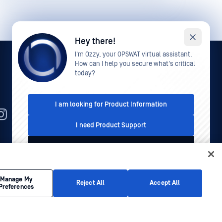
Hey there!
I'm Ozzy, your OPSWAT virtual assistant.
How can I help you secure what's critical
today?
I am looking for Product Information
TW
I need Product Support
I'd like to talk to Sales
法律
隱私策略
您的加州隱私選擇
This conversation is recorded for quality assurance
Manage My
Reject All
Accept All
Preferences
purposes. See our
Privacy Policy
.