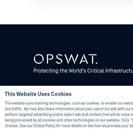
This Website Uses Cookies
©2026OPSWAT . 保留所有權利。OPSWAT、MetaDefender、Metascan、M
Protecting the World's Critical Infrastructure、Deep CDR™ T
the Hunt 均為OPSWAT 之商標。第三方商標均為其各自所有者
This website uses tracking technologies, such as cookies, to enable our webs
and traffic. We may also share information about your use of our site with our s
perform targeted advertising and to select ads and content that will be more re
being processed by all cookies and other technologies on our website. Click 
choices. See our Cookie Policy for more details on the how we process your d