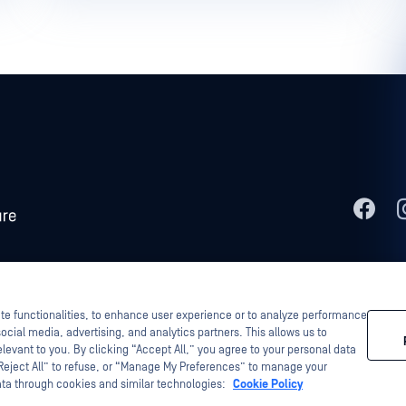
etaAccess、OPSWAT 、Trust no File. Trust No Device.、OPSWAT 、
echnology、InQuest、InQuest標誌、DFI、RetroHunt、Deep File Inspection 及 Join
之財產。
ite functionalities, to enhance user experience or to analyze performance
ocial media, advertising, and analytics partners. This allows us to
levant to you. By clicking “Accept All,” you agree to your personal data
“Reject All” to refuse, or “Manage My Preferences” to manage your
ata through cookies and similar technologies:
Cookie Policy