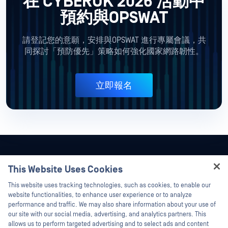
在 CYBERUK 2026 活動中
預約與OPSWAT
請登記您的意願，安排與OPSWAT 進行專屬會議，共
同探討「預防優先」策略如何強化國家網路韌性。
立即報名
This Website Uses Cookies
Hey there!
This website uses tracking technologies, such as cookies, to enable our
I'm Ozzy, your OPSWAT virtual assistant.
website functionalities, to enhance user experience or to analyze
How can I help you secure what's critical
performance and traffic. We may also share information about your use of
today?
our site with our social media, advertising, and analytics partners. This
allows us to perform targeted advertising and to select ads and content