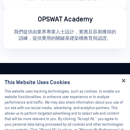
OPSWAT Academy
我們提供由業界專業人士設計，實惠且容易獲得的
訓練，提供實用的關鍵基礎架構教育與認證。
This Website Uses Cookies
Hey there!
This website uses tracking technologies, such as cookies, to enable our
I'm Ozzy, your OPSWAT virtual assistant.
website functionalities, to enhance user experience or to analyze
How can I help you secure what's critical
performance and traffic. We may also share information about your use of
today?
our site with our social media, advertising, and analytics partners. This
allows us to perform targeted advertising and to select ads and content
that will be more relevant to you. By clicking “Accept All,” you agree to
your personal data being processed by all cookies and other technologies