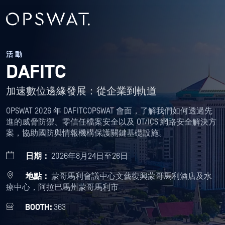
活動
DAFITC
加速數位邊緣發展：從企業到軌道
OPSWAT 2026 年 DAFITCOPSWAT 會面，了解我們如何透過先
進的威脅防禦、零信任檔案安全以及 OT/ICS 網路安全解決方
案，協助國防與情報機構保護關鍵基礎設施。
日期：
2026年8月24日至26日
地點：
蒙哥馬利會議中心文藝復興蒙哥馬利酒店及水
療中心，阿拉巴馬州蒙哥馬利市
BOOTH:
363