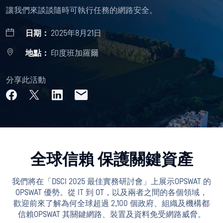
讓我們來談談隨時可執行任務的網路安全。
日期：
2025年8月21日
地點：
印度班加羅爾
分享此活動
全球信賴 保護關鍵資產
我們將在「DSCI 2025 最佳實務研討會」上展示OPSWAT 的
OPSWAT 優勢。從 IT 到 OT，以及兩者之間的各個領域，
歡迎前來了解為何全球超過 2,100 個政府、組織及機構都
信賴OPSWAT 其關鍵網路、裝置及資料免受網路威脅。