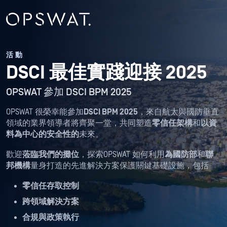
活動
DSCI 最佳實踐迎接 2025
OPSWAT 參加 DSCI BPM 2025
OPSWAT 很榮幸能參加
DSCI BPM 2025
，來自航太與國防垂直
領域的業界領導者將齊聚一堂，共同塑造
零信任架構
和
以資
料為中心的安全性的
未來。
歡迎
蒞臨我們的攤位
，探索OPSWAT 如何利用
為國防部
和
聯
邦機構
量身打造的先進解決方案保護關鍵基礎設施，包括
零信任存取控制
跨領域解決方案
合規與政策執行