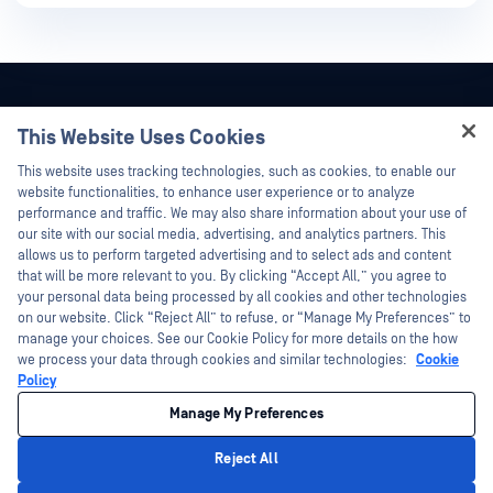
This Website Uses Cookies
Hey there!
This website uses tracking technologies, such as cookies, to enable our
I'm Ozzy, your OPSWAT virtual assistant.
website functionalities, to enhance user experience or to analyze
How can I help you secure what's critical
performance and traffic. We may also share information about your use of
today?
our site with our social media, advertising, and analytics partners. This
allows us to perform targeted advertising and to select ads and content
that will be more relevant to you. By clicking “Accept All,” you agree to
your personal data being processed by all cookies and other technologies
on our website. Click “Reject All” to refuse, or “Manage My Preferences” to
manage your choices. See our Cookie Policy for more details on the how
©2026OPSWAT . 保留所有權利。OPSWAT、MetaDefender、Metascan、
we process your data through cookies and similar technologies:
Cookie
MetaAccess、OPSWAT 、Trust no File. Trust No Device.、OPSWAT 、Protecting the
Policy
World's Critical Infrastructure、Deep CDR™ Technology、InQuest、InQuest標誌、
DFI、RetroHunt、Deep File Inspection 及 Join the Hunt 均為OPSWAT 之商標。第三
方商標均為其各自所有者之財產。
Manage My Preferences
法律
隱私策略
您的加州隱私選擇
Reject All
Privacy Policy