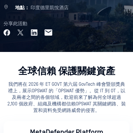
地點：
印度德里凱悅酒店
分享此活動
全球信賴 保護關鍵資產
我們將在 2026 年 ET GOVT 第六屆 GovTech 峰會暨頒獎典
禮上，展示OPSWAT 的「OPSWAT 優勢」。從 IT 到 OT，以
及兩者之間的各個領域，歡迎前來了解為何全球超過
2,100 個政府、組織及機構都信賴OPSWAT 其關鍵網路、裝
置和資料免受網路威脅的侵害。
MetaDefender Platform