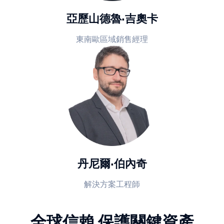
亞歷山德魯·吉奧卡
東南歐區域銷售經理
丹尼爾·伯內奇
解決方案工程師
全球信賴 保護關鍵資產