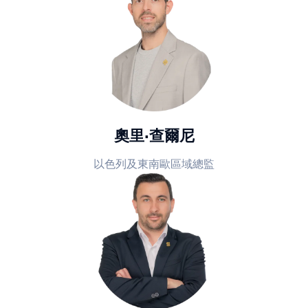
奧里·查爾尼
以色列及東南歐區域總監