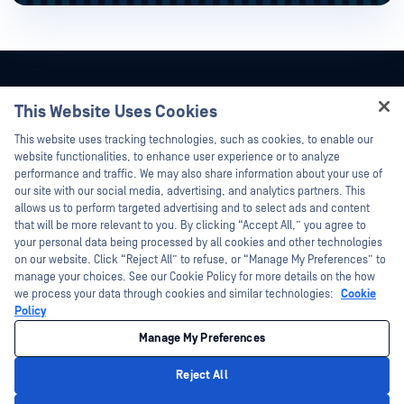
This Website Uses Cookies
Hey there!
This website uses tracking technologies, such as cookies, to enable our
I'm Ozzy, your OPSWAT virtual assistant.
website functionalities, to enhance user experience or to analyze
How can I help you secure what's critical
performance and traffic. We may also share information about your use of
today?
our site with our social media, advertising, and analytics partners. This
allows us to perform targeted advertising and to select ads and content
that will be more relevant to you. By clicking “Accept All,” you agree to
your personal data being processed by all cookies and other technologies
on our website. Click “Reject All” to refuse, or “Manage My Preferences” to
manage your choices. See our Cookie Policy for more details on the how
©2026OPSWAT . 保留所有權利。OPSWAT、MetaDefender、Metascan、
we process your data through cookies and similar technologies:
Cookie
MetaAccess、OPSWAT 、Trust no File. Trust No Device.、OPSWAT 、Protecting the
World's Critical Infrastructure、Deep CDR™ Technology、InQuest、InQuest標誌、
Policy
DFI、RetroHunt、Deep File Inspection 及 Join the Hunt 均為OPSWAT 之商標。第三
方商標均為其各自所有者之財產。
Manage My Preferences
法律
隱私策略
您的加州隱私選擇
Reject All
Privacy Policy