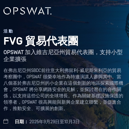
活動
FVG 貿易代表團
OPSWAT 加入維吉尼亞州貿易代表團，支持小型
企業擴張
在弗吉尼亞州SBDC前往意大利弗留利-威尼斯朱利亞的貿易
考察團中，OPSWAT 很榮幸地作為特邀演講人參與其中。當
八個基於弗吉尼亞州的小企業在這個創新的地區探索國際機
會，OPSWAT 將分享網路安全的見解，並探討潛在的合作關
係，以支持這些公司的全球增長。作為關鍵基礎設施保護的
領導者，OPSWAT 很高興能與新興企業建立聯繫，並促進合
作，推動安全、可擴展的創新。
日期：
2025年9月29日至10月3日