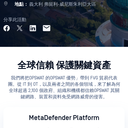
地點：
義大利 弗留利-威尼斯朱利亞大區
分享此活動
全球信賴 保護關鍵資產
我們將把OPSWAT 的OPSWAT 優勢」帶到 FVG 貿易代表
團。從 IT 到 OT，以及兩者之間的各個領域，來了解為何
全球超過 2,100 個政府、組織和機構都信賴OPSWAT 其關
鍵網路、裝置和資料免受網路威脅的侵害。
MetaDefender Platform