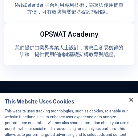
MetaDefender 平台利用專利技術，部署與使用簡單
方便，可有效防禦關鍵基礎設施網路。
OPSWAT Academy
我們提供由業界專業人士設計，實惠且容易獲得的
訓練，提供實用的關鍵基礎架構教育與認證。
This Website Uses Cookies
Hey there!
This website uses tracking technologies, such as cookies, to enable our
I'm Ozzy, your OPSWAT virtual assistant.
website functionalities, to enhance user experience or to analyze
How can I help you secure what's critical
performance and traffic. We may also share information about your use of
today?
our site with our social media, advertising, and analytics partners. This
allows us to perform targeted advertising and to select ads and content