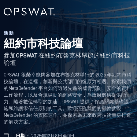
活動
紐約市科技論壇
參加OPSWAT 在紐約布魯克林舉辦的紐約市科技
論壇
OPSWAT 很榮幸能夠參加在布魯克林舉行的 2025 年紐約市科
技論壇，在這裡，創新與公共部門的復原力相遇。探索我們
的MetaDefender 平台如何透過先進的威脅預防、安全的資料
工作流程，以及合規驅動的網路安全，為政府機構提供能
力。隨著數位轉型的加速，OPSWAT 提供了保護關鍵基礎設
施和維護零信任原則的工具。歡迎蒞臨我們的攤位參觀
MetaDefender 的實際運作，並探索為未來政府技術量身打造
的解決方案。
日期：
2025年12月8日至9日