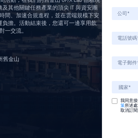
間活動，在我們的舊金山 OP/X Lab 體驗現
其他關鍵任務產業的頂尖 IT 與資安團
脅修復時間、加速合規進程，並在雲端規模下安
運負擔。活動結束後，您還可一邊享用飲
行一對一交流。
亞州舊金山
我同意接收
策
所述處
取消訂閱