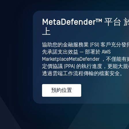
MetaDefender™ 平台 
上
協助您的金融服務業 (FSI) 客戶充分發揮
先承諾支出效益 — 部署於 AWS
MarketplaceMetaDefender ，不
定價協議 (PPA) 的執行進度，更能大
透過雲端工作流程傳輸的檔案安全。
預約位置