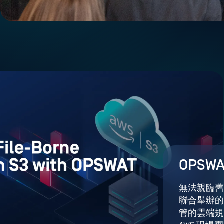
OPSW
無法親臨舊金
聯合舉辦的
管的雲端規