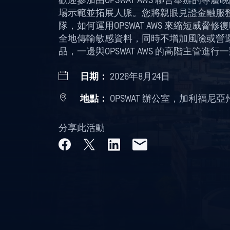
歡迎參加由OPSWAT AWS 聯合舉辦的專屬晚
場示範並拓展人脈。您將親眼見證金融服務及
隊，如何運用OPSWAT AWS 來縮短威
全地傳輸敏感資料，同時不增加風險或營
品，一邊與OPSWAT AWS 的高階主管進
日期：
2026年8月24日
地點：
OPSWAT 辦公室，加利福尼
分享此活動