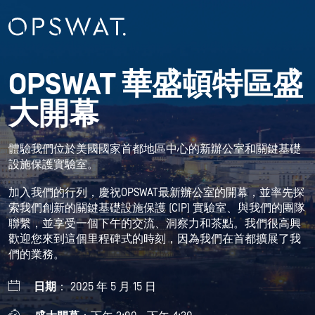
OPSWAT 華盛頓特區盛
大開幕
體驗我們位於美國國家首都地區中心的新辦公室和關鍵基礎
設施保護實驗室。
加入我們的行列，慶祝OPSWAT最新辦公室的開幕，並率先探
索我們創新的關鍵基礎設施保護 (CIP) 實驗室、與我們的團隊
聯繫，並享受一個下午的交流、洞察力和茶點。我們很高興
歡迎您來到這個里程碑式的時刻，因為我們在首都擴展了我
們的業務。
日期
： 2025 年 5 月 15 日