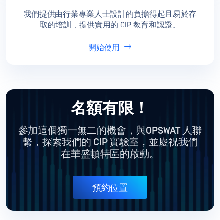
我們提供由行業專業人士設計的負擔得起且易於存
取的培訓，提供實用的 CIP 教育和認證。
開始使用
名額有限！
參加這個獨一無二的機會，與OPSWAT 人聯
繫，探索我們的
CIP 實驗室，並慶祝我們
在華盛頓特區的啟動。
預約位置