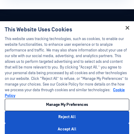
This Website Uses Cookies
Hey there!
This website uses tracking technologies, such as cookies, to enable our
I'm Ozzy, your OPSWAT virtual assistant.
website functionalities, to enhance user experience or to analyze
How can I help you secure what's critical
performance and traffic. We may also share information about your use of
today?
our site with our social media, advertising, and analytics partners. This
allows us to perform targeted advertising and to select ads and content
that will be more relevant to you. By clicking “Accept All,” you agree to
your personal data being processed by all cookies and other technologies
on our website. Click “Reject All” to refuse, or “Manage My Preferences” to
manage your choices. See our Cookie Policy for more details on the how
©2026OPSWAT . 保留所有權利。OPSWAT、MetaDefender、Metascan、
we process your data through cookies and similar technologies:
Cookie
MetaAccess、OPSWAT 、Trust no File. Trust No Device.、OPSWAT 、Protecting the
Policy
World's Critical Infrastructure、Deep CDR™ Technology、InQuest、InQuest標誌、
DFI、RetroHunt、Deep File Inspection 及 Join the Hunt 均為OPSWAT 之商標。第三
方商標均為其各自所有者之財產。
Manage My Preferences
法律
隱私策略
您的加州隱私選擇
Reject All
Privacy Policy
Accept All