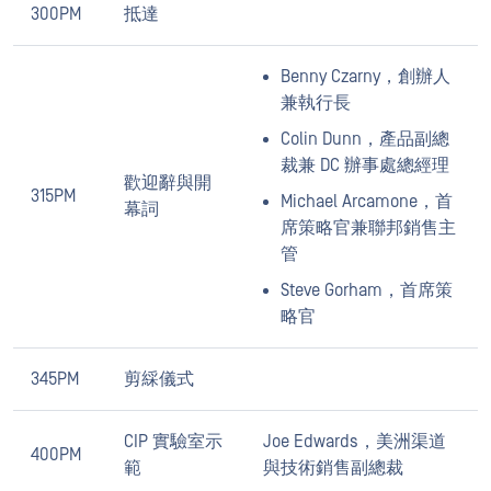
300PM
抵達
Benny Czarny，創辦人
兼執行長
Colin Dunn，產品副總
裁兼 DC 辦事處總經理
歡迎辭與開
315PM
Michael Arcamone，首
幕詞
席策略官兼聯邦銷售主
管
Steve Gorham，首席策
略官
345PM
剪綵儀式
CIP 實驗室示
Joe Edwards，美洲渠道
400PM
範
與技術銷售副總裁