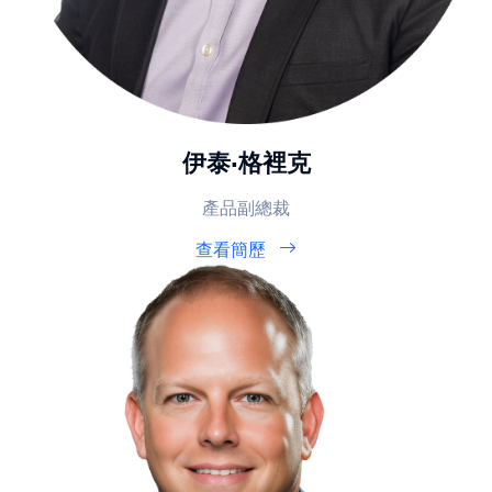
伊泰·格裡克
產品副總裁
查看簡歷