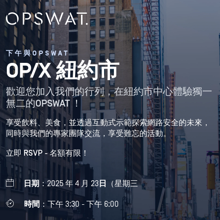
下午與OPSWAT
OP/X 紐約市
歡迎您加入我們的行列，在紐約市中心體驗獨一
無二的OPSWAT ！
享受飲料、美食，並透過互動式示範探索網路安全的未來，
同時與我們的專家團隊交流，享受難忘的活動。
立即 RSVP - 名額有限！
日期
：2025 年 4 月 23
日
（星期三
時間
：下午 3:30 - 下午 6:00