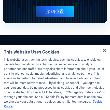
預約位置
This Website Uses Cookies
Hey there!
This website uses tracking technologies, such as cookies, to enable our
I'm Ozzy, your OPSWAT virtual assistant.
website functionalities, to enhance user experience or to analyze
How can I help you secure what's critical
performance and traffic. We may also share information about your use of
today?
our site with our social media, advertising, and analytics partners. This
allows us to perform targeted advertising and to select ads and content
that will be more relevant to you. By clicking “Accept All,” you agree to
your personal data being processed by all cookies and other technologies
on our website. Click “Reject All” to refuse, or “Manage My Preferences” to
manage your choices. See our Cookie Policy for more details on the how
©2026OPSWAT . 保留所有權利。OPSWAT、MetaDefender、Metascan、
we process your data through cookies and similar technologies:
Cookie
MetaAccess、OPSWAT 、Trust no File. Trust No Device.、OPSWAT 、Protecting the
Policy
World's Critical Infrastructure、Deep CDR™ Technology、InQuest、InQuest標誌、
DFI、RetroHunt、Deep File Inspection 及 Join the Hunt 均為OPSWAT 之商標。第三