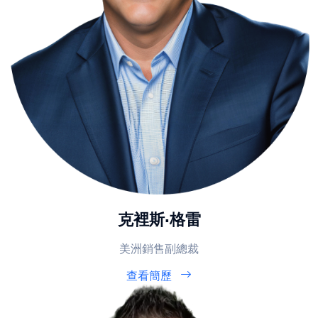
克裡斯·格雷
美洲銷售副總裁
查看簡歷