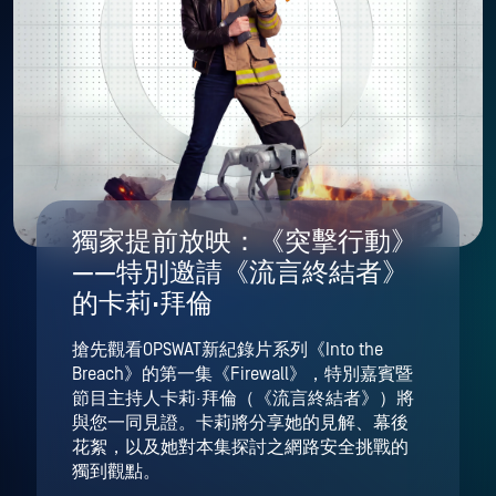
獨家提前放映：《突擊行動》
——特別邀請《流言終結者》
的卡莉·拜倫
搶先觀看OPSWAT新紀錄片系列《Into the
Breach》的第一集《Firewall》，特別嘉賓暨
節目主持人卡莉·拜倫（《流言終結者》）將
與您一同見證。卡莉將分享她的見解、幕後
花絮，以及她對本集探討之網路安全挑戰的
獨到觀點。