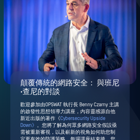
顛覆傳統的網路安全： 與班尼
·查尼的對談
歡迎參加由OPSWAT 執行長 Benny Czarny 主講
的啟發性思想領導力講座，內容靈感源自他
新近出版的著作《
Cybersecurity Upside
Down》
。您將了解為何眾多網路安全假設亟
需被重新審視，以及嶄新的視角如何助您制
定更有效的防護策略。每場講座結束後，您