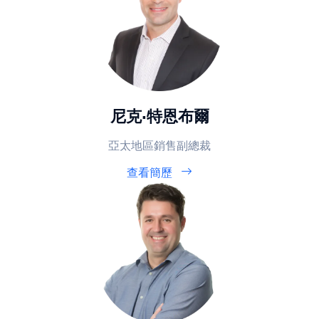
尼克·特恩布爾
亞太地區銷售副總裁
查看簡歷