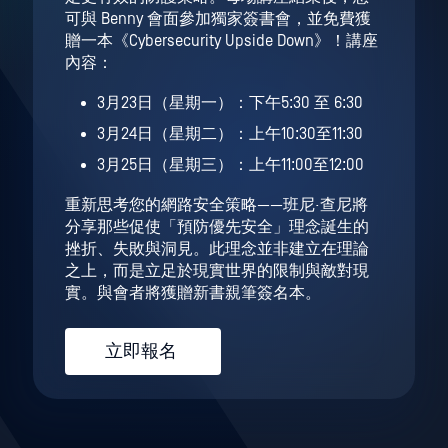
可與 Benny 會面參加獨家簽書會，並免費獲
贈一本《Cybersecurity Upside Down》！講座
內容：
3月23日（星期一）：下午5:30 至 6:30
3月24日（星期二）：上午10:30至11:30
3月25日（星期三）：上午11:00至12:00
重新思考您的網路安全策略——班尼·查尼將
分享那些促使「預防優先安全」理念誕生的
挫折、失敗與洞見。此理念並非建立在理論
之上，而是立足於現實世界的限制與敵對現
實。與會者將獲贈新書親筆簽名本。
立即報名