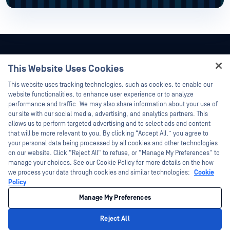
This Website Uses Cookies
Hey there!
This website uses tracking technologies, such as cookies, to enable our
I'm Ozzy, your OPSWAT virtual assistant.
website functionalities, to enhance user experience or to analyze
How can I help you secure what's critical
performance and traffic. We may also share information about your use of
today?
our site with our social media, advertising, and analytics partners. This
allows us to perform targeted advertising and to select ads and content
that will be more relevant to you. By clicking “Accept All,” you agree to
your personal data being processed by all cookies and other technologies
on our website. Click “Reject All” to refuse, or “Manage My Preferences” to
manage your choices. See our Cookie Policy for more details on the how
©2026OPSWAT . 保留所有權利。OPSWAT、MetaDefender、Metascan、
we process your data through cookies and similar technologies:
Cookie
MetaAccess、OPSWAT 、Trust no File. Trust No Device.、OPSWAT 、Protecting the
Policy
World's Critical Infrastructure、Deep CDR™ Technology、InQuest、InQuest標誌、
DFI、RetroHunt、Deep File Inspection 及 Join the Hunt 均為OPSWAT 之商標。第三
方商標均為其各自所有者之財產。
Manage My Preferences
法律
隱私策略
您的加州隱私選擇
Reject All