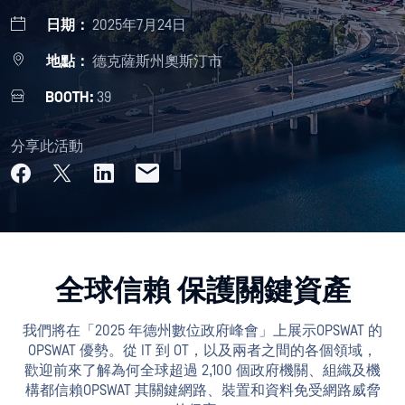
日期：
2025年7月24日
地點：
德克薩斯州奧斯汀市
BOOTH:
39
分享此活動
全球信賴 保護關鍵資產
我們將在「2025 年德州數位政府峰會」上展示OPSWAT 的
OPSWAT 優勢。從 IT 到 OT，以及兩者之間的各個領域，
歡迎前來了解為何全球超過 2,100 個政府機關、組織及機
構都信賴OPSWAT 其關鍵網路、裝置和資料免受網路威脅