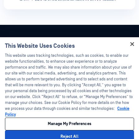
This Website Uses Cookies
Hey there!
This website uses tracking technologies, such as cookies, to enable our
I'm Ozzy, your OPSWAT virtual assistant.
website functionalities, to enhance user experience or to analyze
How can I help you secure what's critical
performance and traffic. We may also share information about your use of
today?
our site with our social media, advertising, and analytics partners. This
allows us to perform targeted advertising and to select ads and content
that will be more relevant to you. By clicking “Accept All,” you agree to
your personal data being processed by all cookies and other technologies
on our website. Click “Reject All” to refuse, or “Manage My Preferences” to
manage your choices. See our Cookie Policy for more details on the how
©2026OPSWAT . 保留所有權利。OPSWAT、MetaDefender、Metascan、
we process your data through cookies and similar technologies:
Cookie
MetaAccess、OPSWAT 、Trust no File. Trust No Device.、OPSWAT 、Protecting the
Policy
World's Critical Infrastructure、Deep CDR™ Technology、InQuest、InQuest標誌、
DFI、RetroHunt、Deep File Inspection 及 Join the Hunt 均為OPSWAT 之商標。第三
方商標均為其各自所有者之財產。
Manage My Preferences
法律
隱私策略
您的加州隱私選擇
Reject All