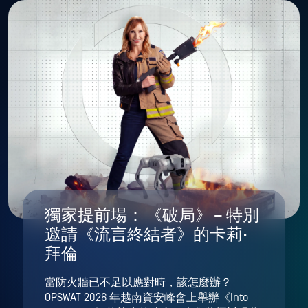
獨家提前場： 《破局》 – 特別
邀請《流言終結者》的卡莉·
拜倫
當防火牆已不足以應對時，該怎麼辦？
OPSWAT 2026 年越南資安峰會上舉辦《Into