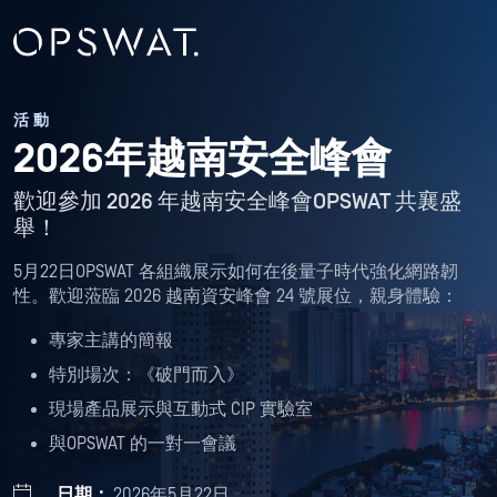
活動
2026年越南安全峰會
歡迎參加 2026 年越南安全峰會OPSWAT 共襄盛
舉！
5月22日OPSWAT 各組織展示如何在後量子時代強化網路韌
性。歡迎蒞臨 2026 越南資安峰會 24 號展位，親身體驗：
專家主講的簡報
特別場次：《破門而入》
現場產品展示與互動式 CIP 實驗室
與OPSWAT 的一對一會議
日期：
2026年5月22日