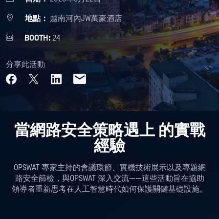
地點：
越南河內JW萬豪酒店
BOOTH:
24
分享此活動
當網路安全策略遇上
的實戰
經驗
OPSWAT 專家主持的會議環節、實機技術展示以及專題網
路安全篩檢，與OPSWAT 深入交流——這些活動旨在協助
領導者重新思考在人工智慧時代如何保護關鍵基礎設施。