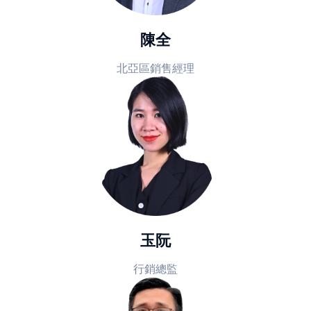
陳全
北亞區銷售經理
玉阮
行銷總監