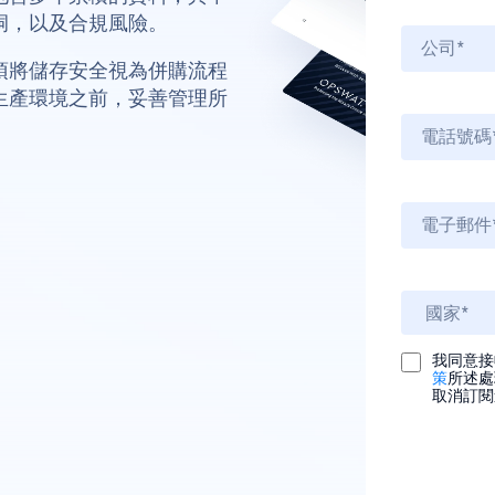
洞，以及合規風險。
須將儲存安全視為併購流程
生產環境之前，妥善管理所
我同意接收
策
所述處
取消訂閱