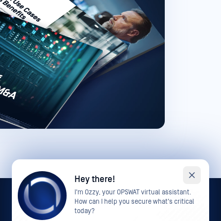
Hey there!
I'm Ozzy, your OPSWAT virtual assistant.
How can I help you secure what's critical
today?