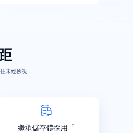
距
往往未經檢視
繼承儲存體採用「