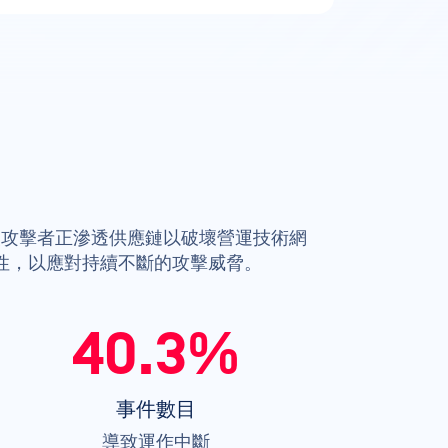
級攻擊者正滲透供應鏈以破壞營運技術網
性，以應對持續不斷的攻擊威脅。
40.3%
事件數目
導致運作中斷