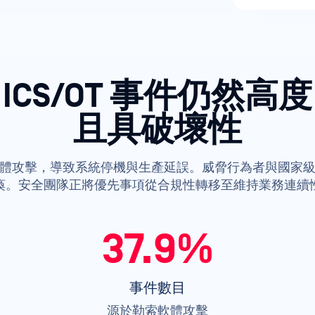
ICS/OT 事件仍然高度
且具破壞性
體攻擊，導致系統停機與生產延誤。威脅行為者與國家
瘓。安全團隊正將優先事項從合規性轉移至維持業務連續
37.9%
事件數目
源於勒索軟體攻擊