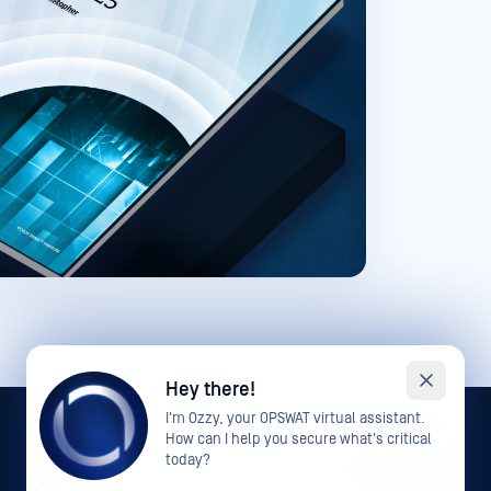
Hey there!
I'm Ozzy, your OPSWAT virtual assistant.
How can I help you secure what's critical
today?