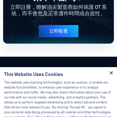
立即註冊，瞭解頂尖製造商如何保護 OT 系
統，而不會危及正常運作時間或合規性。
立即觀看
This Website Uses Cookies
Hey there!
This website uses tracking technologies, such as cookies, to enable our
I'm Ozzy, your OPSWAT virtual assistant.
website functionalities, to enhance user experience or to analyze
How can I help you secure what's critical
performance and traffic. We may also share information about your use of
today?
our site with our social media, advertising, and analytics partners. This
allows us to perform targeted advertising and to select ads and content
that will be more relevant to you. By clicking “Accept All,” you agree to
your personal data being processed by all cookies and other technologies