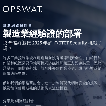
隨選網路研討會
製造業經驗證的部署
您準備好迎接 2025 年的 IT/OTOT Security 挑戰了
嗎？
許多工業控制系統在建造時並沒有考慮到安全性。由於日常
作業和維護需要仰賴可攜式多媒體和第三方暫存裝置，因此
只要有一個檔案外洩，就可能導致作業停頓、設備損壞或整
個供應鏈中斷。
參加我們的網路研討會，進一步瞭解現代網路安全的挑戰，
以及如何使用成熟的技術防禦這些挑戰。
分享此 網路研討會