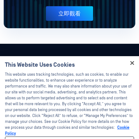
立即觀看
This Website Uses Cookies
Hey there!
This website uses tracking technologies, such as cookies, to enable our
I'm Ozzy, your OPSWAT virtual assistant.
website functionalities, to enhance user experience or to analyze
How can I help you secure what's critical
performance and traffic. We may also share information about your use of
today?
our site with our social media, advertising, and analytics partners. This
allows us to perform targeted advertising and to select ads and content
that will be more relevant to you. By clicking “Accept All,” you agree to
your personal data being processed by all cookies and other technologies
on our website. Click “Reject All” to refuse, or “Manage My Preferences” to
manage your choices. See our Cookie Policy for more details on the how
©2026OPSWAT . 保留所有權利。OPSWAT、MetaDefender、Metascan、
we process your data through cookies and similar technologies:
Cookie
MetaAccess、OPSWAT 、Trust no File. Trust No Device.、OPSWAT 、Protecting the
Policy
World's Critical Infrastructure、Deep CDR™ Technology、InQuest、InQuest標誌、
DFI、RetroHunt、Deep File Inspection 及 Join the Hunt 均為OPSWAT 之商標。第三