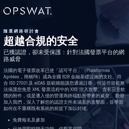
隨選網路研討會
超越合規的安全
已獲認證，卻未受保護：針對法國發票平台的網
路威脅
法國的電子發票改革已使「認可平台」（Plateformes
Agréées，簡稱PA）成為全國 B2B 金融基礎設施的支柱。符
合 ISO 27001 及 eIDAS 規範雖能讓您通過註冊，但這些規範無
法保護您免受 XML 發票流程中的 XXE 注入攻擊、含有惡意軟
體的附件，或是遭入侵的營運商終端點所帶來的威脅。 歡迎
加入我們，深入了解您的認證文件未涵蓋的攻擊面，並學習
如何在不重構既有系統的前提下加以封堵。
免費報名及參加