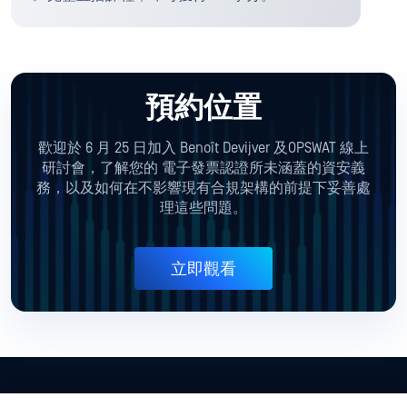
預約位置
歡迎於 6 月 25 日加入 Benoît Devijver 及OPSWAT 線上
研討會，了解您的
電子發票認證所未涵蓋的資安義
務，以及如何在不影響現有合規架構的前提下妥善處
理這些問題。
立即觀看