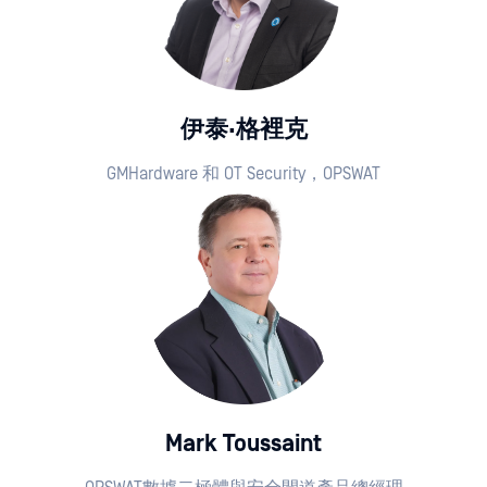
伊泰·格裡克
GMHardware 和 OT Security，OPSWAT
Mark Toussaint