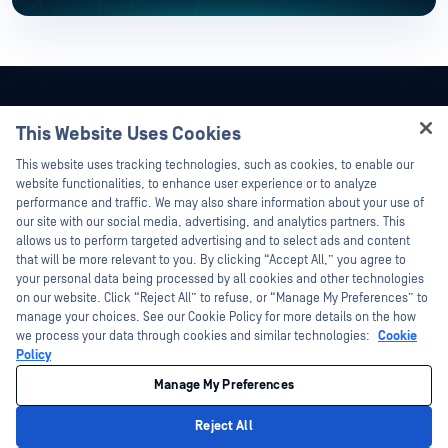
This Website Uses Cookies
Hey there!
This website uses tracking technologies, such as cookies, to enable our
I'm Ozzy, your OPSWAT virtual assistant.
website functionalities, to enhance user experience or to analyze
How can I help you secure what's critical
performance and traffic. We may also share information about your use of
today?
our site with our social media, advertising, and analytics partners. This
allows us to perform targeted advertising and to select ads and content
that will be more relevant to you. By clicking “Accept All,” you agree to
your personal data being processed by all cookies and other technologies
on our website. Click “Reject All” to refuse, or “Manage My Preferences” to
manage your choices. See our Cookie Policy for more details on the how
©2026OPSWAT . 保留所有權利。OPSWAT、MetaDefender、Metascan、
we process your data through cookies and similar technologies:
Cookie
MetaAccess、OPSWAT 、Trust no File. Trust No Device.、OPSWAT 、Protecting the
World's Critical Infrastructure、Deep CDR™ Technology、InQuest、InQuest標誌、
Policy
DFI、RetroHunt、Deep File Inspection 及 Join the Hunt 均為OPSWAT 之商標。第三
方商標均為其各自所有者之財產。
Manage My Preferences
法律
隱私策略
您的加州隱私選擇
Reject All