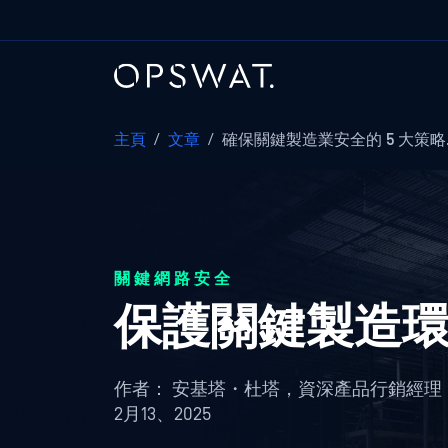
主頁
/
文章
/
確保關鍵製造業安全的 5 大策略
關鍵網路安全
保護關鍵製造環境
作者：
安基塔・杜塔，資深產品行銷經理
2月13、2025