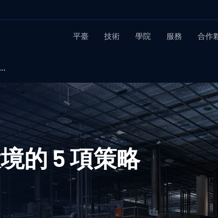
平臺
技術
學院
服務
合作
…
的 5 項策略