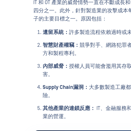
IT 和 OT 產業的威脅情勢一直在不斷成長
四分之一。此外，針對製造業的攻擊成本每年
子的主要目標之一。原因包括：
遺留系統：
許多製造流程依賴過時或
智慧財產權竊：
競爭對手、網路犯罪
方和製程專利。
內部威脅：
授權人員可能會濫用其存
害。
Supply Chain漏洞：
大多數製造工廠都
險。
其他產業的連鎖反應：
IT、金融服務
業的營運。