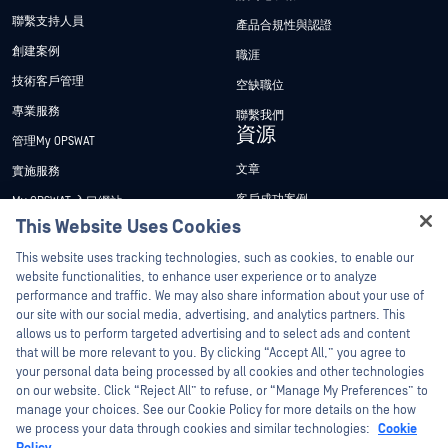
聯繫支持人員
產品合規性與認證
創建案例
職涯
技術客戶管理
空缺職位
專業服務
聯繫我們
資源
管理My OPSWAT
文章
實施服務
客戶成功案例
My OPSWAT 入口網站
This Website Uses Cookies
新聞稿
技術檔案
Hey there!
This website uses tracking technologies, such as cookies, to enable our
新聞報導
訓練
I'm Ozzy, your OPSWAT virtual assistant.
website functionalities, to enhance user experience or to analyze
活動
漏洞通報計畫
How can I help you secure what's critical
performance and traffic. We may also share information about your use of
合作夥伴
today?
our site with our social media, advertising, and analytics partners. This
網路研討會
allows us to perform targeted advertising and to select ads and content
認證
產品型錄
that will be more relevant to you. By clicking “Accept All,” you agree to
your personal data being processed by all cookies and other technologies
技術合作夥伴
白皮書
on our website. Click “Reject All” to refuse, or “Manage My Preferences” to
管道合作夥伴計劃
免費工具
manage your choices. See our Cookie Policy for more details on the how
we process your data through cookies and similar technologies:
Cookie