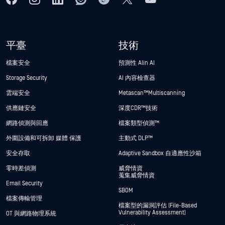
平臺
技術
檔案安全
預測性 Alin AI
Storage Security
AI 內容檢查器
雲端安全
Metascan™ Multiscanning
供應鏈安全
深度CDR™技術
網路偵測與回應
檔案類型偵測™
外圍設備和可拆卸 媒體 保護
主動式 DLP™
安全存取
Adaptive Sandbox 自適應性沙箱
零時差偵測
威脅情資
蒐集威脅情資
Email Security
SBOM
檔案傳輸管理
檔案型的漏洞評估 (File-Based
Vulnerability Assessment)
OT 與網路物理系統