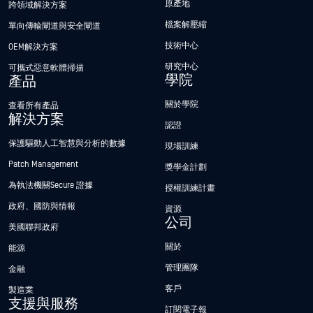
原產地
跨領域解決方案
檔案解壓縮
單向傳輸閘道與安全閘道
技術中心
OEM解決方案
研究中心
可攜式惡意軟體掃描
學院
產品
關於學院
查看所有產品
解決方案
認證
保護驅動人工智慧與分析的數據
現場訓練
Patch Management
獎學金計劃
為執法機關Secure 證據
授權訓練計畫
政府、國防與情報
資源
公司
美國聯邦政府
關於
能源
管理團隊
金融
客戶
製造業
支援與服務
訂閱電子報