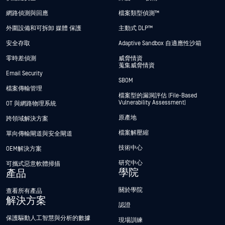
網路偵測與回應
檔案類型偵測™
外圍設備和可拆卸 媒體 保護
主動式 DLP™
安全存取
Adaptive Sandbox 自適應性沙箱
零時差偵測
威脅情資
蒐集威脅情資
Email Security
SBOM
檔案傳輸管理
檔案型的漏洞評估 (File-Based
Vulnerability Assessment)
OT 與網路物理系統
原產地
跨領域解決方案
檔案解壓縮
單向傳輸閘道與安全閘道
技術中心
OEM解決方案
研究中心
可攜式惡意軟體掃描
學院
產品
關於學院
查看所有產品
解決方案
認證
保護驅動人工智慧與分析的數據
現場訓練