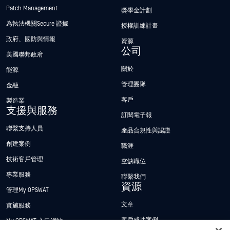
Patch Management
獎學金計劃
為執法機關Secure 證據
授權訓練計畫
政府、國防與情報
資源
公司
美國聯邦政府
關於
能源
管理團隊
金融
客戶
製造業
支援與服務
訂閱電子報
聯繫支持人員
產品合規性與認證
創建案例
職涯
技術客戶管理
空缺職位
專業服務
聯繫我們
資源
管理My OPSWAT
文章
實施服務
客戶成功案例
My OPSWAT 入口網站