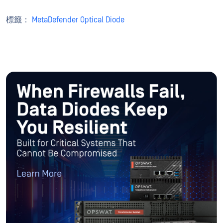
標籤：
MetaDefender Optical Diode