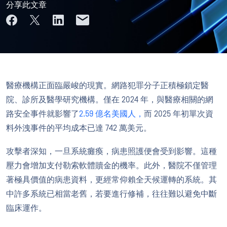
分享此文章
醫療機構正面臨嚴峻的現實。網路犯罪分子正積極鎖定醫
院、診所及醫學研究機構。僅在 2024 年，與醫療相關的網
路安全事件就影響了
2.59 億名美國人，
而 2025 年初單次資
料外洩事件的平均成本已達 742 萬美元。
攻擊者深知，一旦系統癱瘓，病患照護便會受到影響。這種
壓力會增加支付勒索軟體贖金的機率。此外，醫院不僅管理
著極具價值的病患資料，更經常仰賴全天候運轉的系統。其
中許多系統已相當老舊，若要進行修補，往往難以避免中斷
臨床運作。