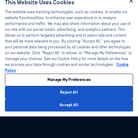
This Website Uses Cookies
新聞稿
技術檔案
Hey there!
This website uses tracking technologies, such as cookies, to enable our
新聞報導
訓練
I'm Ozzy, your OPSWAT virtual assistant.
website functionalities, to enhance user experience or to analyze
活動
漏洞通報計畫
How can I help you secure what's critical
performance and traffic. We may also share information about your use of
合作夥伴
today?
our site with our social media, advertising, and analytics partners. This
網路研討會
allows us to perform targeted advertising and to select ads and content
認證
產品型錄
that will be more relevant to you. By clicking “Accept All,” you agree to
your personal data being processed by all cookies and other technologies
技術合作夥伴
白皮書
on our website. Click “Reject All” to refuse, or “Manage My Preferences” to
管道合作夥伴計劃
manage your choices. See our Cookie Policy for more details on the how
免費工具
we process your data through cookies and similar technologies:
Cookie
Policy
©2026OPSWAT . 保留所有權利。OPSWAT、MetaDefender、Metascan、
MetaAccess、OPSWAT 、Trust no File. Trust No Device.、OPSWAT 、Protecting the
Manage My Preferences
World's Critical Infrastructure、Deep CDR™ Technology、InQuest、InQuest標誌、
DFI、RetroHunt、Deep File Inspection 及 Join the Hunt 均為OPSWAT 之商標。第三
方商標均為其各自所有者之財產。
Reject All
法律聲明
隱私權政策
管理 Cookie 偏好
您的加州隱私權選擇
Privacy Policy
Accept All