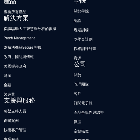
學院
產品
關於學院
查看所有產品
解決方案
認證
保護驅動人工智慧與分析的數據
現場訓練
Patch Management
獎學金計劃
為執法機關Secure 證據
授權訓練計畫
政府、國防與情報
資源
公司
美國聯邦政府
關於
能源
管理團隊
金融
客戶
製造業
支援與服務
訂閱電子報
聯繫支持人員
產品合規性與認證
創建案例
職涯
技術客戶管理
空缺職位
專業服務