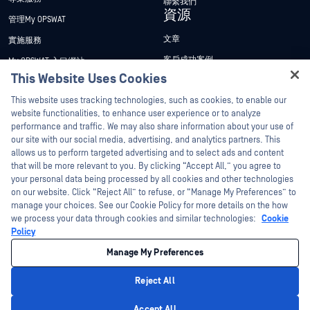
聯繫我們
資源
管理My OPSWAT
文章
實施服務
客戶成功案例
My OPSWAT 入口網站
This Website Uses Cookies
新聞稿
技術檔案
Hey there!
This website uses tracking technologies, such as cookies, to enable our
新聞報導
訓練
I'm Ozzy, your OPSWAT virtual assistant.
website functionalities, to enhance user experience or to analyze
活動
漏洞通報計畫
How can I help you secure what's critical
performance and traffic. We may also share information about your use of
合作夥伴
today?
our site with our social media, advertising, and analytics partners. This
網路研討會
allows us to perform targeted advertising and to select ads and content
認證
產品型錄
that will be more relevant to you. By clicking “Accept All,” you agree to
your personal data being processed by all cookies and other technologies
技術合作夥伴
白皮書
on our website. Click “Reject All” to refuse, or “Manage My Preferences” to
管道合作夥伴計劃
manage your choices. See our Cookie Policy for more details on the how
免費工具
we process your data through cookies and similar technologies:
Cookie
Policy
©2026OPSWAT . 保留所有權利。OPSWAT、MetaDefender、Metascan、
MetaAccess、OPSWAT 、Trust no File. Trust No Device.、OPSWAT 、Protecting the
Manage My Preferences
World's Critical Infrastructure、Deep CDR™ Technology、InQuest、InQuest標誌、
DFI、RetroHunt、Deep File Inspection 及 Join the Hunt 均為OPSWAT 之商標。第三
方商標均為其各自所有者之財產。
Reject All
法律聲明
隱私權政策
管理 Cookie 偏好
您的加州隱私權選擇
Privacy Policy
Accept All