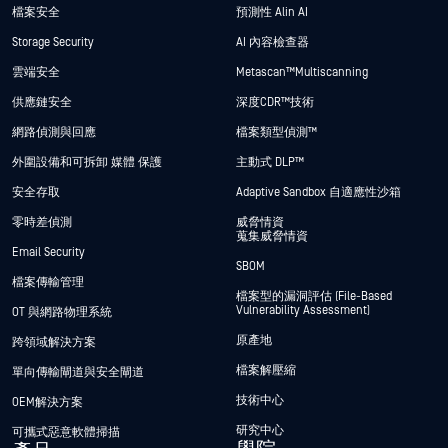
檔案安全
預測性 Alin AI
Storage Security
AI 內容檢查器
雲端安全
Metascan™ Multiscanning
供應鏈安全
深度CDR™技術
網路偵測與回應
檔案類型偵測™
外圍設備和可拆卸 媒體 保護
主動式 DLP™
安全存取
Adaptive Sandbox 自適應性沙箱
零時差偵測
威脅情資
蒐集威脅情資
Email Security
SBOM
檔案傳輸管理
檔案型的漏洞評估 (File-Based
Vulnerability Assessment)
OT 與網路物理系統
原產地
跨領域解決方案
檔案解壓縮
單向傳輸閘道與安全閘道
技術中心
OEM解決方案
研究中心
可攜式惡意軟體掃描