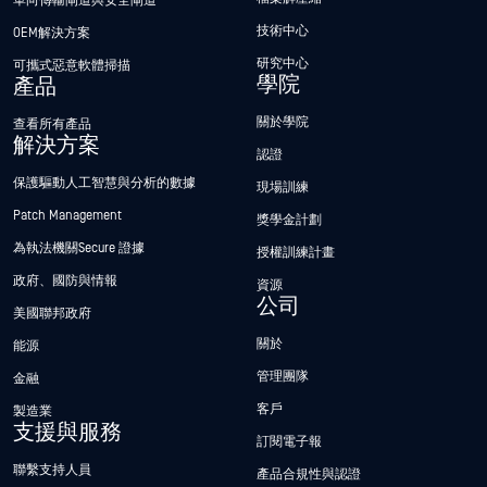
單向傳輸閘道與安全閘道
技術中心
OEM解決方案
研究中心
可攜式惡意軟體掃描
學院
產品
關於學院
查看所有產品
解決方案
認證
保護驅動人工智慧與分析的數據
現場訓練
Patch Management
獎學金計劃
為執法機關Secure 證據
授權訓練計畫
政府、國防與情報
資源
公司
美國聯邦政府
關於
能源
管理團隊
金融
客戶
製造業
支援與服務
訂閱電子報
聯繫支持人員
產品合規性與認證