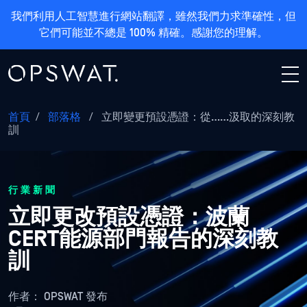
我們利用人工智慧進行網站翻譯，雖然我們力求準確性，但
它們可能並不總是 100% 精確。感謝您的理解。
首頁
/
部落格
/
立即變更預設憑證：從……汲取的深刻教
訓
行業新聞
立即更改預設憑證：波蘭
CERT能源部門報告的深刻教
訓
作者：
OPSWAT 發布