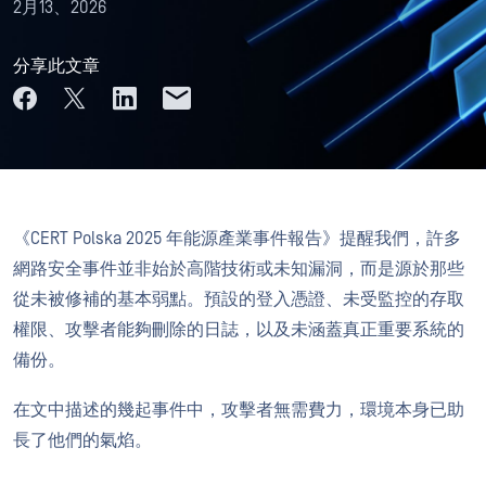
2月13、2026
分享此文章
《CERT Polska 2025 年能源產業事件報告》提醒我們，許多
網路安全事件並非始於高階技術或未知漏洞，而是源於那些
從未被修補的基本弱點。預設的登入憑證、未受監控的存取
權限、攻擊者能夠刪除的日誌，以及未涵蓋真正重要系統的
備份。
在文中描述的幾起事件中，攻擊者無需費力，環境本身已助
長了他們的氣焰。