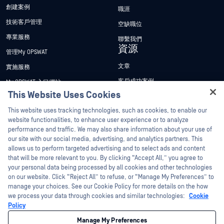
創建案例
職涯
技術客戶管理
空缺職位
專業服務
聯繫我們
資源
管理My OPSWAT
文章
實施服務
客戶成功案例
My OPSWAT 入口網站
This Website Uses Cookies
新聞稿
技術檔案
Hey there!
This website uses tracking technologies, such as cookies, to enable our
新聞報導
訓練
I'm Ozzy, your OPSWAT virtual assistant.
website functionalities, to enhance user experience or to analyze
活動
漏洞通報計畫
How can I help you secure what's critical
performance and traffic. We may also share information about your use of
合作夥伴
today?
our site with our social media, advertising, and analytics partners. This
網路研討會
allows us to perform targeted advertising and to select ads and content
認證
產品型錄
that will be more relevant to you. By clicking “Accept All,” you agree to
your personal data being processed by all cookies and other technologies
技術合作夥伴
白皮書
on our website. Click “Reject All” to refuse, or “Manage My Preferences” to
管道合作夥伴計劃
免費工具
manage your choices. See our Cookie Policy for more details on the how
we process your data through cookies and similar technologies:
Cookie
Policy
©2026OPSWAT . 保留所有權利。OPSWAT、MetaDefender、Metascan、
MetaAccess、OPSWAT 、Trust no File. Trust No Device.、OPSWAT 、Protecting the
Manage My Preferences