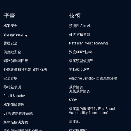
平臺
技術
檔案安全
預測性 Alin AI
Storage Security
AI 內容檢查器
雲端安全
Metascan™ Multiscanning
供應鏈安全
深度CDR™技術
網路偵測與回應
檔案類型偵測™
外圍設備和可拆卸 媒體 保護
主動式 DLP™
安全存取
Adaptive Sandbox 自適應性沙箱
零時差偵測
威脅情資
蒐集威脅情資
Email Security
SBOM
檔案傳輸管理
檔案型的漏洞評估 (File-Based
Vulnerability Assessment)
OT 與網路物理系統
原產地
跨領域解決方案
檔案解壓縮