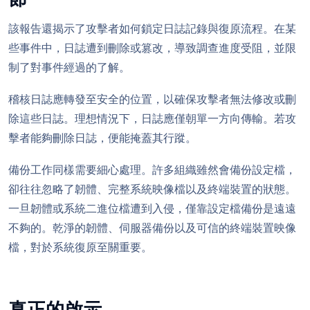
該報告還揭示了攻擊者如何鎖定日誌記錄與復原流程。在某
些事件中，日誌遭到刪除或篡改，導致調查進度受阻，並限
制了對事件經過的了解。
稽核日誌應轉發至安全的位置，以確保攻擊者無法修改或刪
除這些日誌。理想情況下，日誌應僅朝單一方向傳輸。若攻
擊者能夠刪除日誌，便能掩蓋其行蹤。
備份工作同樣需要細心處理。許多組織雖然會備份設定檔，
卻往往忽略了韌體、完整系統映像檔以及終端裝置的狀態。
一旦韌體或系統二進位檔遭到入侵，僅靠設定檔備份是遠遠
不夠的。乾淨的韌體、伺服器備份以及可信的終端裝置映像
檔，對於系統復原至關重要。