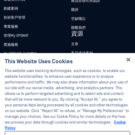
產品合規性與認證
創建案例
職涯
技術客戶管理
空缺職位
專業服務
聯繫我們
資源
管理My OPSWAT
文章
實施服務
客戶成功案例
My OPSWAT 入口網站
This Website Uses Cookies
新聞稿
技術檔案
Hey there!
This website uses tracking technologies, such as cookies, to enable our
新聞報導
訓練
I'm Ozzy, your OPSWAT virtual assistant.
website functionalities, to enhance user experience or to analyze
活動
漏洞通報計畫
How can I help you secure what's critical
performance and traffic. We may also share information about your use of
合作夥伴
today?
our site with our social media, advertising, and analytics partners. This
網路研討會
allows us to perform targeted advertising and to select ads and content
認證
產品型錄
that will be more relevant to you. By clicking “Accept All,” you agree to
your personal data being processed by all cookies and other technologies
技術合作夥伴
白皮書
on our website. Click “Reject All” to refuse, or “Manage My Preferences” to
管道合作夥伴計劃
免費工具
manage your choices. See our Cookie Policy for more details on the how
we process your data through cookies and similar technologies:
Cookie
Policy
©2026OPSWAT . 保留所有權利。OPSWAT、MetaDefender、Metascan、