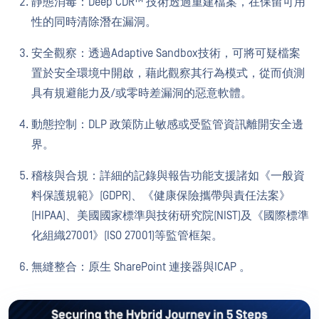
靜態消毒：Deep CDR™ 技術透過重建檔案，在保留可用
性的同時清除潛在漏洞。
安全觀察：透過Adaptive Sandbox技術，可將可疑檔案
置於安全環境中開啟，藉此觀察其行為模式，從而偵測
具有規避能力及/或零時差漏洞的惡意軟體。
動態控制：DLP 政策防止敏感或受監管資訊離開安全邊
界。
稽核與合規：詳細的記錄與報告功能支援諸如《一般資
料保護規範》(GDPR)、《健康保險攜帶與責任法案》
(HIPAA)、美國國家標準與技術研究院(NIST)及《國際標準
化組織27001》(ISO 27001)等監管框架。
無縫整合：原生 SharePoint 連接器與ICAP 。