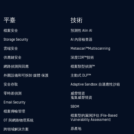
平臺
技術
檔案安全
預測性 Alin AI
Storage Security
AI 內容檢查器
雲端安全
Metascan™ Multiscanning
供應鏈安全
深度CDR™技術
網路偵測與回應
檔案類型偵測™
外圍設備和可拆卸 媒體 保護
主動式 DLP™
安全存取
Adaptive Sandbox 自適應性沙箱
零時差偵測
威脅情資
蒐集威脅情資
Email Security
SBOM
檔案傳輸管理
檔案型的漏洞評估 (File-Based
Vulnerability Assessment)
OT 與網路物理系統
原產地
跨領域解決方案