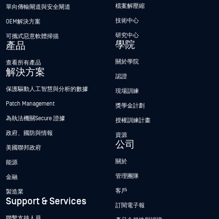
檔案解壓縮
單向傳輸閘道與安全閘道
技術中心
OEM解決方案
研究中心
可攜式惡意軟體掃描
學院
產品
關於學院
查看所有產品
解決方案
認證
保護驅動人工智慧與分析的數據
現場訓練
Patch Management
獎學金計劃
為執法機關Secure 證據
授權訓練計畫
政府、國防與情報
資源
公司
美國聯邦政府
關於
能源
管理團隊
金融
客戶
製造業
Support & Services
訂閱電子報
聯繫支持人員