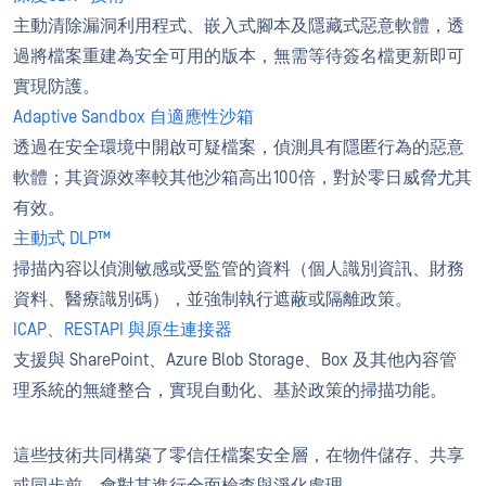
主動清除漏洞利用程式、嵌入式腳本及隱藏式惡意軟體，透
過將檔案重建為安全可用的版本，無需等待簽名檔更新即可
實現防護。
Adaptive Sandbox 自適應性沙箱
透過在安全環境中開啟可疑檔案，偵測具有隱匿行為的惡意
軟體；其資源效率較其他沙箱高出100倍，對於零日威脅尤其
有效。
主動式 DLP™
掃描內容以偵測敏感或受監管的資料（個人識別資訊、財務
資料、醫療識別碼），並強制執行遮蔽或隔離政策。
ICAP、RESTAPI 與原生連接器
支援與 SharePoint、Azure Blob Storage、Box 及其他內容管
理系統的無縫整合，實現自動化、基於政策的掃描功能。
這些技術共同構築了零信任檔案安全層，在物件儲存、共享
或同步前，會對其進行全面檢查與淨化處理。