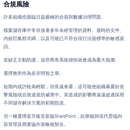
合規風險
許多組織也面臨日益嚴峻的合規與數據治理問題。
檔案儲存庫中常存放著多年未經管理的資料、過時的文件、
內嵌巨集程式碼，以及可能已不符合現行法規標準的敏感資
訊。
若缺乏主動防護，這些舊有系統很快就會成為重大負擔。
選擇無所作為並非明智之舉。
短期內或許較為輕鬆，但長遠來看，這可能使組織暴露於攻
擊風險或合規違規的威脅中。其造成的影響將遠遠超過採用
不同儲存解決方案的初期投資。
另一種選擇是升級至新版SharePoint，此舉能與現代雲端內
容管理及商業協作策略相契合。