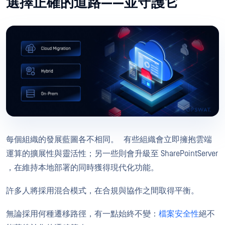
選擇正確的道路——並守護它
每個組織的發展藍圖各不相同。 有些組織會立即擁抱雲端
運算的擴展性與靈活性；另一些則會升級至 SharePointServer
，在維持本地部署的同時獲得現代化功能。
許多人將採用混合模式，在合規與協作之間取得平衡。
無論採用何種遷移路徑，有一點始終不變：
檔案安全性
絕不