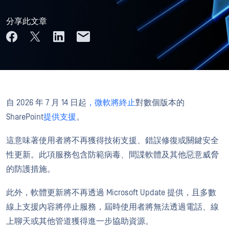
分享此文章
自 2026 年 7 月 14 日起
，微軟將終止
對數個版本的
SharePoint
提供支援
。
這意味著使用者將不再獲得技術支援、錯誤修復或關鍵安全
性更新。此項服務包含防範病毒、間諜軟體及其他惡意威脅
的防護措施。
此外，軟體更新將不再透過 Microsoft Update 提供，且多數
線上支援內容將停止服務，屆時使用者將無法透過電話、線
上聊天或其他管道獲得進一步協助資源。