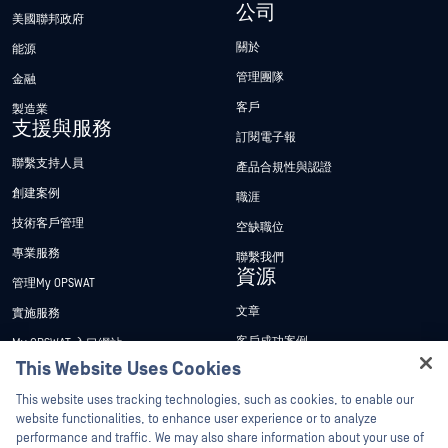
公司
美國聯邦政府
關於
能源
管理團隊
金融
客戶
製造業
支援與服務
訂閱電子報
聯繫支持人員
產品合規性與認證
創建案例
職涯
技術客戶管理
空缺職位
專業服務
聯繫我們
資源
管理My OPSWAT
文章
實施服務
客戶成功案例
My OPSWAT 入口網站
This Website Uses Cookies
新聞稿
技術檔案
Hey there!
This website uses tracking technologies, such as cookies, to enable our
新聞報導
訓練
I'm Ozzy, your OPSWAT virtual assistant.
website functionalities, to enhance user experience or to analyze
活動
漏洞通報計畫
How can I help you secure what's critical
performance and traffic. We may also share information about your use of