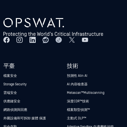
平臺
技術
檔案安全
預測性 Alin AI
Storage Security
AI 內容檢查器
雲端安全
Metascan™ Multiscanning
供應鏈安全
深度CDR™技術
網路偵測與回應
檔案類型偵測™
外圍設備和可拆卸 媒體 保護
主動式 DLP™
安全存取
Adaptive Sandbox 自適應性沙箱