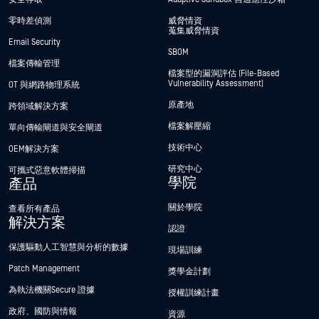
零時差偵測
威脅情資
蒐集威脅情資
Email Security
SBOM
檔案傳輸管理
檔案型的漏洞評估 (File-Based
Vulnerability Assessment)
OT 與網路物理系統
原產地
跨領域解決方案
檔案解壓縮
單向傳輸閘道與安全閘道
技術中心
OEM解決方案
研究中心
可攜式惡意軟體掃描
學院
產品
關於學院
查看所有產品
解決方案
認證
保護驅動人工智慧與分析的數據
現場訓練
Patch Management
獎學金計劃
為執法機關Secure 證據
授權訓練計畫
政府、國防與情報
資源