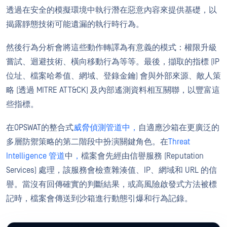
透過在安全的模擬環境中執行潛在惡意內容來提供基礎，以
揭露靜態技術可能遺漏的執行時行為。
然後行為分析會將這些動作轉譯為有意義的模式：權限升級
嘗試、迴避技術、橫向移動行為等等。最後，擷取的指標 (IP
位址、檔案哈希值、網域、登錄金鑰) 會與外部來源、敵人策
略 (透過 MITRE ATT&CK) 及內部遙測資料相互關聯，以豐富這
些指標。
在OPSWAT的整合式
威脅偵測管道中，
自適應沙箱在更廣泛的
多層防禦策略的第二階段中扮演關鍵角色。在
Threat
Intelligence 管道
中
，
檔案會先經由信譽服務 (Reputation
Services) 處理，該服務會檢查雜湊值、IP、網域和 URL 的信
譽。當沒有回傳確實的判斷結果，或高風險啟發式方法被標
記時，檔案會傳送到沙箱進行動態引爆和行為記錄。