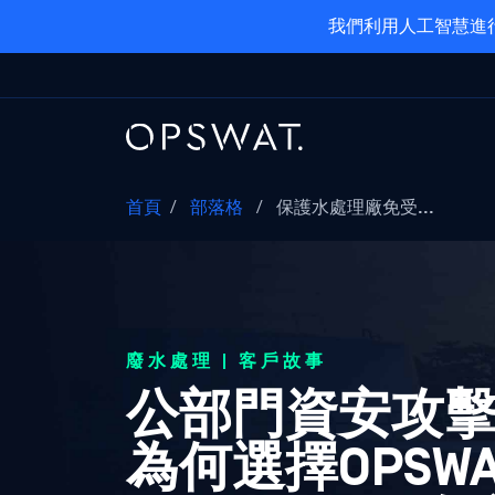
我們利用人工智慧進行
首頁
/
部落格
/
保護水處理廠免受...
廢水處理 | 客戶故事
公部門資安攻
為何選擇OPSWAT M