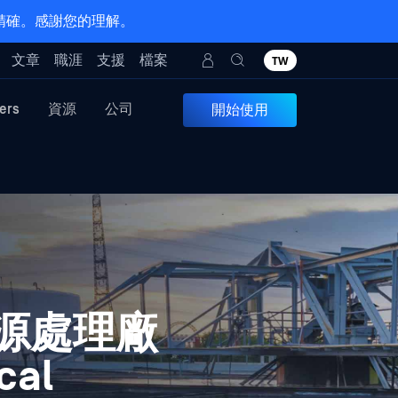
 精確。感謝您的理解。
文章
職涯
支援
檔案
TW
ers
資源
公司
開始使用
源處理廠
cal