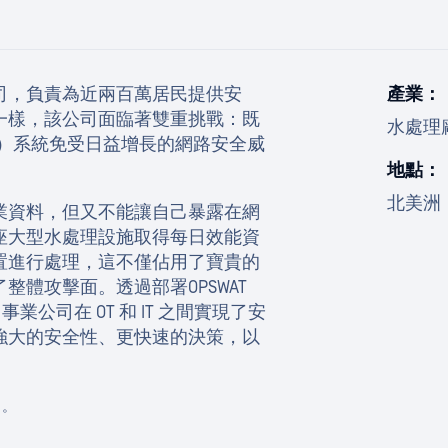
司，負責為近兩百萬居民提供安
產業：
一樣，該公司面臨著雙重挑戰：既
水處理
術）系統免受日益增長的網路安全威
地點：
北美洲
業資料，但又不能讓自己暴露在網
座大型水處理設施取得每日效能資
置進行處理，這不僅佔用了寶貴的
體攻擊面。透過部署OPSWAT
d)，該公用事業公司在 OT 和 IT 之間實現了安
強大的安全性、更快速的決策，以
名。