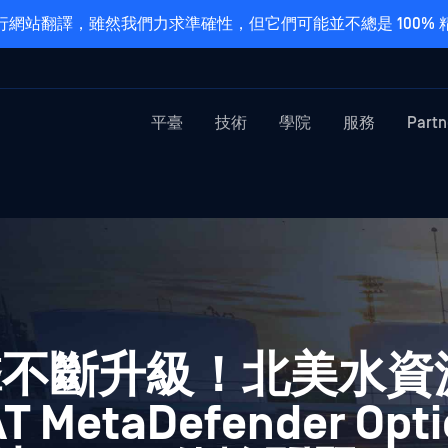
網站翻譯，雖然我們力求準確性，但它們可能並不總是 100%
平臺
技術
學院
服務
Partn
擊不斷升級！北美水資
etaDefender Opti