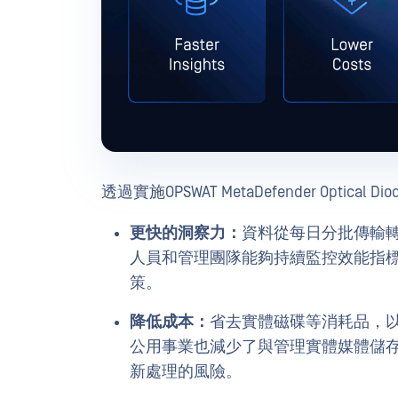
透過實施OPSWAT MetaDefender Optical
更快的洞察力：
資料從每日分批傳輸
人員和管理團隊能夠持續監控效能指
策。
降低成本：
省去實體磁碟等消耗品，
公用事業也減少了與管理實體媒體儲
新處理的風險。