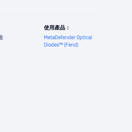
使用產品：
廠
MetaDefender Optical
Diodes™ (Fend)