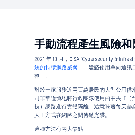
手動流程產生風險和
2021 年 10 月，CISA (Cybersecurity & Infr
統的持續網路威脅
」
，
建議使用單向通訊二極
割」。
對於一家服務近兩百萬居民的大型公用供
司非常謹慎地將行政團隊使用的中央 IT（
技）網路進行實體隔離。這意味著每天都
人工方式在網路之間傳遞光碟。
這種方法有兩大缺點：