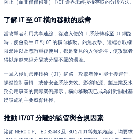
防止（而非僅僅偵測）IT/OT 邊界未經授權存取的分段方法。
了解 IT 至 OT 橫向移動的威脅
當攻擊者利用共享連線，從遭入侵的 IT 系統轉移至 OT 網路
時，便會發生 IT 到 OT 的橫向移動。釣魚攻擊、遠端存取權
限濫用以及憑證重複使用，都是常見的入侵途徑，使攻擊者
得以穿越未經分隔或分隔不嚴的環境。
一旦入侵到營運技術（OT）網路，攻擊者便可能干擾運作、
操縱控制邏輯，或使安全系統失效。影響能源、製造業及水
務公用事業的實際案例顯示，橫向移動現已成為針對關鍵基
礎設施的主要威脅途徑。
推動 IT/OT 分離的監管與合規因素
諸如 NERC CIP、IEC 62443 及 ISO 27001 等規範框架，均要求