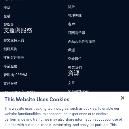
關於
能源
管理團隊
金融
客戶
製造業
支援與服務
訂閱電子報
聯繫支持人員
產品合規性與認證
創建案例
職涯
技術客戶管理
空缺職位
專業服務
聯繫我們
資源
管理My OPSWAT
文章
實施服務
客戶成功案例
My OPSWAT 入口網站
This Website Uses Cookies
新聞稿
技術檔案
Hey there!
This website uses tracking technologies, such as cookies, to enable our
新聞報導
訓練
I'm Ozzy, your OPSWAT virtual assistant.
website functionalities, to enhance user experience or to analyze
活動
漏洞通報計畫
How can I help you secure what's critical
performance and traffic. We may also share information about your use of
合作夥伴
today?
our site with our social media, advertising, and analytics partners. This
網路研討會