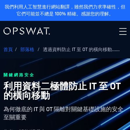
我們利用人工智慧進行網站翻譯，雖然我們力求準確性，但
它們可能並不總是 100% 精確。感謝您的理解。
首頁
/
部落格
/
透過資料防止 IT 至 OT 的橫向移動……
關鍵網路安全
利用資料二極體防止 IT 至 OT
的橫向移動
為何徹底的 IT 與 OT 隔離對關鍵基礎設施的安全
至關重要