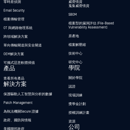
零時差偵測
威脅情資
蒐集威脅情資
Email Security
SBOM
檔案傳輸管理
檔案型的漏洞評估 (File-Based
Vulnerability Assessment)
OT 與網路物理系統
原產地
跨領域解決方案
檔案解壓縮
單向傳輸閘道與安全閘道
技術中心
OEM解決方案
研究中心
可攜式惡意軟體掃描
學院
產品
關於學院
查看所有產品
解決方案
認證
保護驅動人工智慧與分析的數據
現場訓練
Patch Management
獎學金計劃
為執法機關Secure 證據
授權訓練計畫
政府、國防與情報
資源
公司
美國聯邦政府