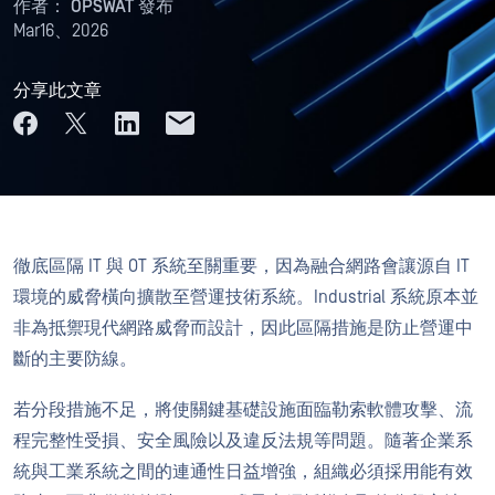
作者：
OPSWAT 發布
Mar16、2026
分享此文章
徹底區隔 IT 與 OT 系統至關重要，因為融合網路會讓源自 IT
環境的威脅橫向擴散至營運技術系統。Industrial 系統原本並
非為抵禦現代網路威脅而設計，因此區隔措施是防止營運中
斷的主要防線。
若分段措施不足，將使關鍵基礎設施面臨勒索軟體攻擊、流
程完整性受損、安全風險以及違反法規等問題。隨著企業系
統與工業系統之間的連通性日益增強，組織必須採用能有效