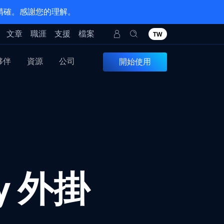
 精確。感謝您的理解。
文章
職涯
支援
檔案
TW
夥伴
資源
公司
開始使用
ty 外掛