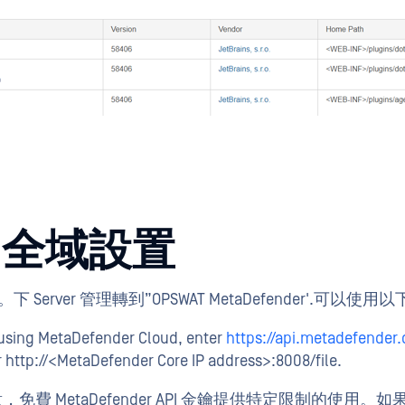
和全域設置
 Server 管理轉到”OPSWAT MetaDefender'.可以使
 using MetaDefender Cloud, enter
https://api.metadefender.
r http://<MetaDefender Core IP address>:8008/file.
。（請注意，免費 MetaDefender API 金鑰提供特定限