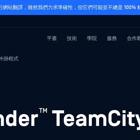
網站翻譯，雖然我們力求準確性，但它們可能並不總是 100%
平臺
技術
學院
服務
合作
ty 外掛程式
™
nder
TeamCi