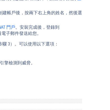
創建帳戶後，按兩下右上角的姓名，然後選
WAT 門戶
。安裝完成後，登錄到
鑰將透過電子郵件發送給您。
驟 3）。可以使用以下選項：
軟體引擎檢測到威脅。