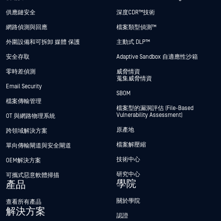
供應鏈安全
深度CDR™技術
網路偵測與回應
檔案類型偵測™
外圍設備和可拆卸 媒體 保護
主動式 DLP™
安全存取
Adaptive Sandbox 自適應性沙箱
零時差偵測
威脅情資
蒐集威脅情資
Email Security
SBOM
檔案傳輸管理
檔案型的漏洞評估 (File-Based
Vulnerability Assessment)
OT 與網路物理系統
原產地
跨領域解決方案
檔案解壓縮
單向傳輸閘道與安全閘道
技術中心
OEM解決方案
研究中心
可攜式惡意軟體掃描
學院
產品
關於學院
查看所有產品
解決方案
認證