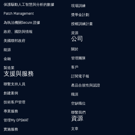
保護驅動人工智慧與分析的數據
現場訓練
Patch Management
獎學金計劃
為執法機關Secure 證據
授權訓練計畫
政府、國防與情報
資源
公司
美國聯邦政府
關於
能源
管理團隊
金融
客戶
製造業
支援與服務
訂閱電子報
聯繫支持人員
產品合規性與認證
創建案例
職涯
技術客戶管理
空缺職位
專業服務
聯繫我們
資源
管理My OPSWAT
文章
實施服務