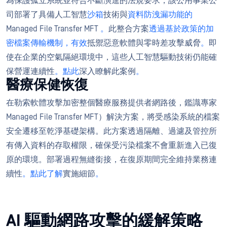
為保護孤立系統並符合不斷演進的法規要求，該公用事業公
司部署了具備人工智慧
沙箱
技術與
資料防洩漏功能的
Managed File Transfer MFT
。
此整合方案
透過基於政策的加
密檔案傳輸機制，有效
抵禦惡意軟體與零時差攻擊威脅
。
即
使在企業的空氣隔絕環境中，這些人工智慧驅動技術仍能確
保營運連續性
。點此
深入瞭解此案例
。
醫療保健恢復
在勒索軟體攻擊加密整個醫療服務提供者網路後，鑑識專家
Managed File Transfer MFT）解決方案，將受感染系統的檔案
安全遷移至乾淨基礎架構。此方案透過隔離、過濾及管控所
有傳入資料的存取權限，確保受污染檔案不會重新進入已復
原的環境。部署過程無縫銜接，在復原期間完全維持業務連
續性
。點此了解
實施細節
。
AI 驅動網路攻擊的緩解策略