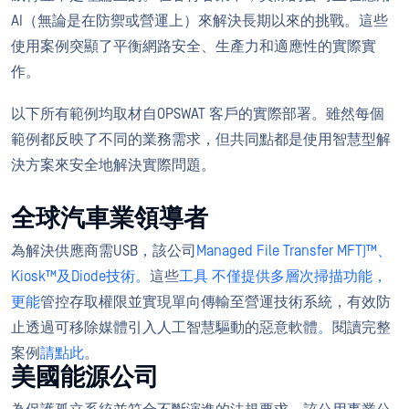
AI（無論是在防禦或營運上）來解決長期以來的挑戰。這些
使用案例突顯了平衡網路安全、生產力和適應性的實際實
作。
以下所有範例均取材自OPSWAT 客戶的實際部署。雖然每個
範例都反映了不同的業務需求，但共同點都是使用智慧型解
決方案來安全地解決實際問題。
全球汽車業領導者
為解決供應商需USB，該公司
Managed File Transfer MFT)™、
Kiosk™及Diode技術。
這些
工具
不僅提供多層次掃描功能，
更能
管控存取權限並實現單向傳輸至營運技術系統，有效防
止透過可移除媒體引入人工智慧驅動的惡意軟體
。
閱讀完整
案例
請點此
。
美國能源公司