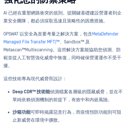
AI 已經在重塑網路衝突的規則。從關鍵基礎建設營運者到企
業安全團隊，都必須採取迅速且策略性的因應措施。
OPSWAT 以安全為首要考量之解決方案，包含
MetaDefender
Managed File Transfer MFT)™、
Sandbox™ 及
Metascan™Multiscanning。這些解決方案能協助您偵測、防
範並從人工智慧強化威脅中恢復，同時確保營運運作不受干
擾。
這些技術專為現代威脅而設計：
Deep CDR™ 技術能
偵測檔案各層級的隱藏威脅，並在不
單純依賴偵測機制的前提下，有效中和內嵌風險。
沙箱功能
可即時揭露惡意行為，而疫情預防功能則可阻
止新威脅在環境中擴散。