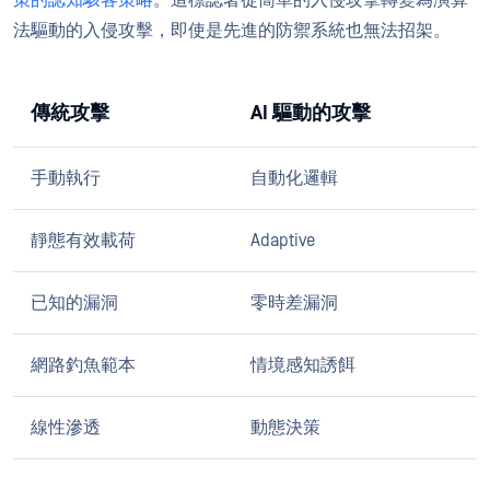
策的認知駭客策略
。這標誌著從簡單的入侵攻擊轉變為演算
法驅動的入侵攻擊，即使是先進的防禦系統也無法招架。
傳統攻擊
AI 驅動的攻擊
手動執行
自動化邏輯
靜態有效載荷
Adaptive
已知的漏洞
零時差漏洞
網路釣魚範本
情境感知誘餌
線性滲透
動態決策