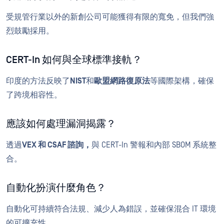
受規管行業以外的新創公司可能獲得有限的寬免，但我們強
烈鼓勵採用。
CERT-In 如何與全球標準接軌？
印度的方法反映了
NIST
和
歐盟網路復原法
等國際架構，確保
了跨境相容性。
應該如何處理漏洞揭露？
透過
VEX 和 CSAF 諮詢，
與 CERT-In 警報和內部 SBOM 系統整
合。
自動化扮演什麼角色？
自動化可持續符合法規、減少人為錯誤，並確保混合 IT 環境
的可擴充性。