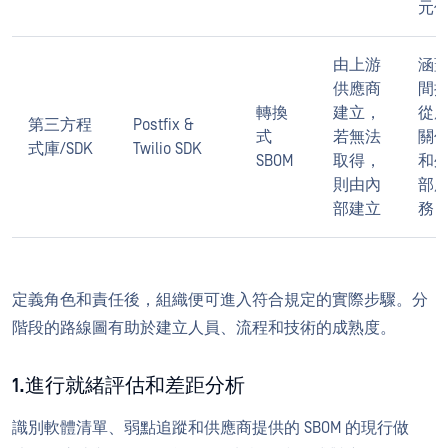
元
由上游
涵
供應商
間
轉換
建立，
從
第三方程
Postfix &
式
若無法
關
式庫/SDK
Twilio SDK
SBOM
取得，
和
則由內
部
部建立
務
定義角色和責任後，組織便可進入符合規定的實際步驟。分
階段的路線圖有助於建立人員、流程和技術的成熟度。
1.進行就緒評估和差距分析
識別軟體清單、弱點追蹤和供應商提供的 SBOM 的現行做