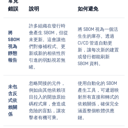
常見
錯誤
說明
如何避免
許多組織在發行時
將 SBOM 視為一個活
將
會產生 SBOM，但從
生生的庫存。透過
SBOM
未更新。這會讓他
CI/CD 管道自動更
視為
們對修補程式、更
新，讓每次新的建置
靜態
新或新的相依性所
或發行都能刷新
報告
引進的弱點視若無
SBOM 資料。
睹。
忽略間接的元件，
使用自動化的 SBOM
未包
例如由其他依賴項
產生工具，可遞迴映
含反
目拉入的開放原始
射所有直接和轉式的
式依
碼程式庫，會造成
依賴關係，確保完全
賴關
危險的盲點，讓攻
涵蓋整個軟體供應
係
擊者有機可乘。
鏈。