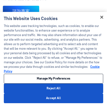
諮詢專家
This Website Uses Cookies
Hey there!
標籤：
SBOM
This website uses tracking technologies, such as cookies, to enable our
I'm Ozzy, your OPSWAT virtual assistant.
website functionalities, to enhance user experience or to analyze
How can I help you secure what's critical
performance and traffic. We may also share information about your use of
today?
our site with our social media, advertising, and analytics partners. This
allows us to perform targeted advertising and to select ads and content
that will be more relevant to you. By clicking “Accept All,” you agree to
your personal data being processed by all cookies and other technologies
on our website. Click “Reject All” to refuse, or “Manage My Preferences” to
manage your choices. See our Cookie Policy for more details on the how
we process your data through cookies and similar technologies:
Cookie
Policy
Manage My Preferences
Reject All
Privacy Policy
Accept All