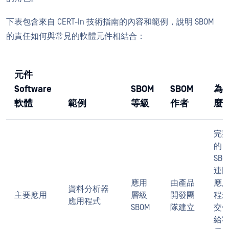
下表包含來自 CERT-In 技術指南的內容和範例，說明 SBOM
的責任如何與常見的軟體元件相結合：
元件
Software
SBOM
SBOM
為
軟體
範例
等級
作者
麼
完
的
SBO
連
應用
由產品
應
資料分析器
主要應用
層級
開發團
程
應用程式
SBOM
隊建立
交
給