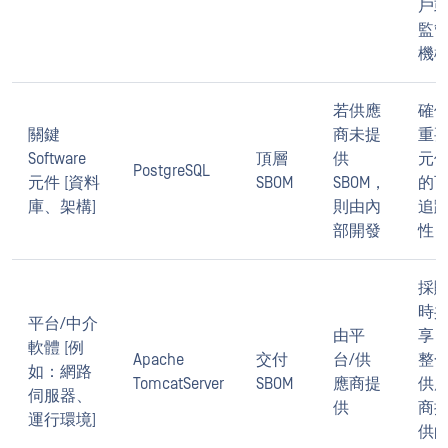
戶
監
機
若供應
確
關鍵
商未提
重
Software
頂層
供
元
PostgreSQL
元件 [資料
SBOM
SBOM，
的
庫、架構]
則由內
追
部開發
性
採
時
平台/中介
由平
享
軟體 [例
Apache
交付
台/供
整
如：網路
TomcatServer
SBOM
應商提
供
伺服器、
供
商
運行環境]
供