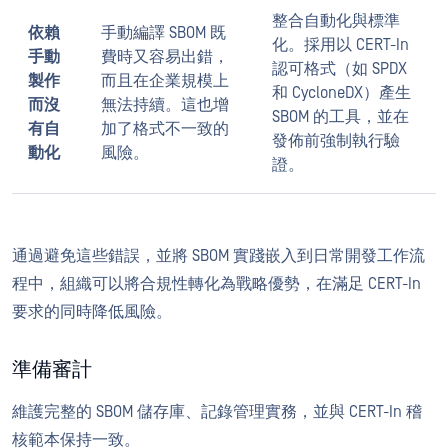
整合自動化與標準
依賴
手動編譯 SBOM 既
化。採用以 CERT-In
手動
費時又容易出錯，
認可格式（如 SPDX
製作
而且在企業規模上
和 CycloneDX）產生
而沒
無法持續。這也增
SBOM 的工具，並在
有自
加了格式不一致的
發佈前強制執行驗
動化
風險。
證。
通過避免這些錯誤，並將 SBOM 實踐嵌入到日常開發工作流
程中，組織可以將合規性轉化為戰略優勢，在滿足 CERT-In
要求的同時降低風險。
準備審計
維護完整的 SBOM 儲存庫、記錄管理實務，並與 CERT-In 稽
核範本保持一致。