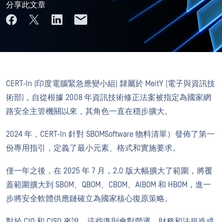
分享此文章
CERT-In (印度電腦緊急應變小組) 隸屬於 MeitY (電子與資訊技
術部)，自從根據 2008 年資訊技術修正法案被指定為國家網
路安全主管機關以來，其角色一直在穩步擴大。
2024 年，CERT-In 針對 SBOMSoftware 物料清單）發佈了第一
份專用指引，定義了最小元素、格式和實施要求。
僅一年之後，在 2025 年 7 月，2.0 版大幅擴大了範圍，將覆
蓋範圍擴大到 SBOM、QBOM、CBOM、AIBOM 和 HBOM，進一
步將安全軟體供應鏈確立為國家核心復原策略。
對於 CIO 和 CISO 來說，這些準則會對營運、財務和法規造成