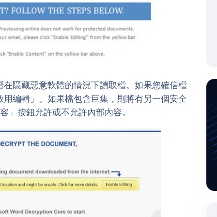
潛在隱藏惡意軟體的情況下讀取檔。如果您確信檔
啟用編輯」。如果檔包含巨集，則將有另一個安全
過「啟用內容」按鈕允許或不允許內部內容。