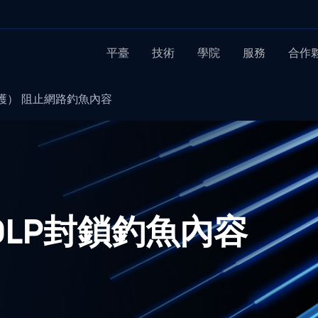
平臺
技術
學院
服務
合作
護） 阻止網路釣魚內容
e DLP封鎖釣魚內容