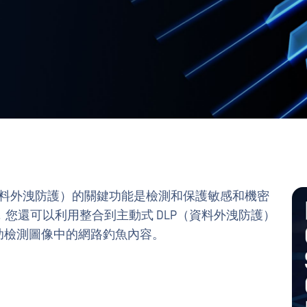
）（資料外洩防護）的關鍵功能是檢測和保護敏感和機密
您還可以利用整合到主動式 DLP（資料外洩防護）
幫助檢測圖像中的網路釣魚內容。